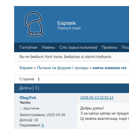
Баравік
Пампуй сваё!
Галоўная
Навіны
Спіс карыстальнікаў
Правілы
Пош
Вы не ўвайшлі.
Калі ласка, ўвайдзіце ці зарэгіструйцеся.
Баравік
»
Пытанні па форуме і трэкеры
»
капча зламала rss
Старонкі
1
Допісы [ 3 ]
OlegYch
2026-05-13 22:51:14
Чалец
Добры дзень!
Адсутнічае
З-за капчы цяпер не працуе
Зарэгістраваны:
2022-03-30
Ці можна выключыць хаця б
Допісаў:
16
Падзякавалі:
6