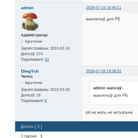
admin
2026-07-24 16:46:11
выключыў для РБ
Адміністратар
Адсутнічае
Зарэгістраваны:
2010-02-16
Допісаў:
374
Падзякавалі:
43
OlegYch
2026-07-26 19:08:52
Чалец
Адсутнічае
admin напісаў:
Зарэгістраваны:
2022-03-30
Допісаў:
16
выключыў для РБ
Падзякавалі:
6
рб на жаль не актуальна
Допісы [ 3 ]
Старонкі
1