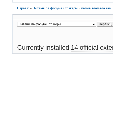
Баравік
»
Пытанні па форуме і трэкеры
»
капча зламала rss
Currently installed
14 official ext