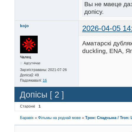
Вы не маеце да
допісу.
kojo
2026-04-05 14
Аматарскі дубляж
duckling, ENA, Яг
Чалец
Адсутнічае
Зарэгістраваны:
2021-07-26
Допісаў:
49
Падзякавалі:
16
Допісы [ 2 ]
Старонкі
1
Баравік
»
Фільмы на роднай мове
»
Трон: Спадчына / Tron: 