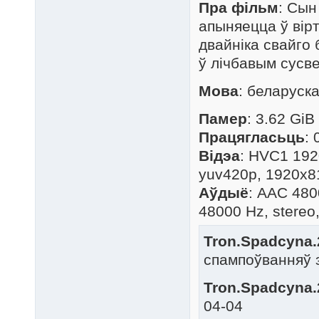
Пра фільм
: Сын
апыняецца ў вір
двайніка свайго 
ў лічбавым сусв
Мова
: беларуск
Памер
: 3.62 GiB
Працягласьць
: 
Відэа
: HVC1 192
yuv420p, 1920x81
Аўдыё
: AAC 4800
48000 Hz, stereo,
Tron.Spadcyna.
спампоўванняў 
Tron.Spadcyna.
04-04