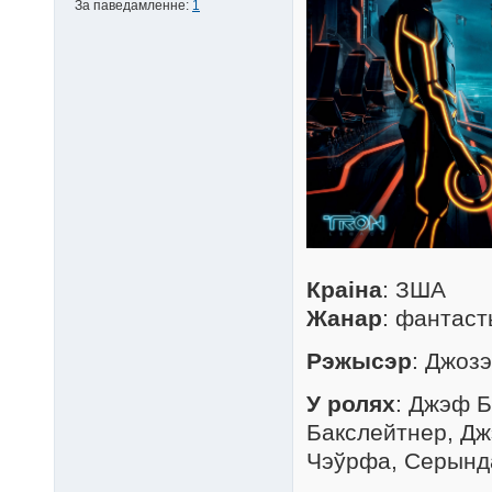
За паведамленне:
1
Краіна
: ЗША
Жанар
: фантаст
Рэжысэр
: Джозэ
У ролях
: Джэф Б
Бакслейтнер, Дж
Чэўрфа, Серында