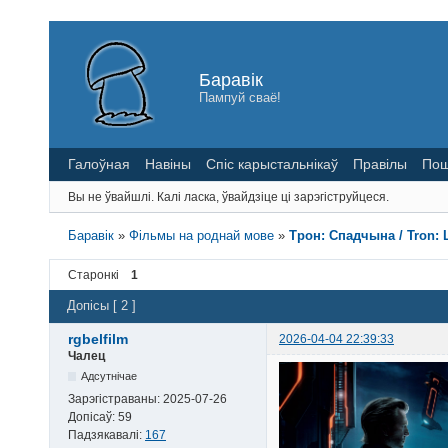
Баравік
Пампуй сваё!
Галоўная
Навіны
Спіс карыстальнікаў
Правілы
Пош
Вы не ўвайшлі.
Калі ласка, ўвайдзіце ці зарэгіструйцеся.
Баравік
»
Фільмы на роднай мове
»
Трон: Спадчына / Tron: 
Старонкі
1
Допісы [ 2 ]
rgbelfilm
2026-04-04 22:39:33
Чалец
Адсутнічае
Зарэгістраваны:
2025-07-26
Допісаў:
59
Падзякавалі:
167