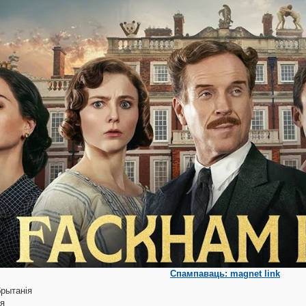
Спампаваць: magnet link
брытанія
ыя