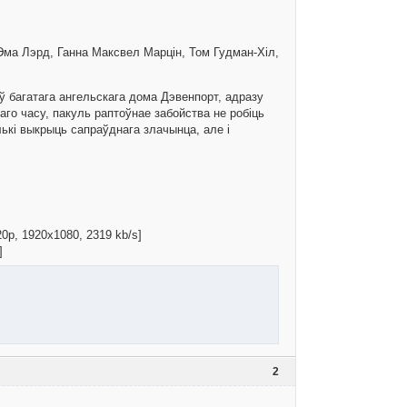
 Эма Лэрд, Ганна Максвел Марцін, Том Гудман-Хіл,
яў багатага ангельскага дома Дэвенпорт, адразу
го часу, пакуль раптоўнае забойства не робіць
лькі выкрыць сапраўднага злачынца, але і
20p, 1920x1080, 2319 kb/s]
]
2