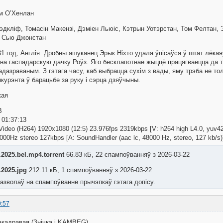
м О’Хенлан
Рэдкліф, Томасін Макензі, Дэміен Льюіс, Кэтрын Уотэрстан, Том Фелтан,
і Сью Джонстан
31 год, Англія. Дробны ашуканец Эрык Ніхто удала ўпісаўся ў штат лёка
на гаспадарскую дачку Роўз. Яго бесклапотнае жыццё працягваецца да та
адазраваным. З гэтага часу, каб выбрацца сухім з вады, яму трэба не то
нкурэнта ў барацьбе за руку і сэрца дзяўчыны.
кая
B
: 01:37:13
ideo (H264) 1920x1080 (12:5) 23.976fps 2319kbps [V: h264 high L4.0, yuv4
000Hz stereo 127kbps [A: SoundHandler (aac lc, 48000 Hz, stereo, 127 kb/s)
2025.bel.mp4.torrent
66.83 кБ, 22 спампоўванняў з 2026-03-22
2025.jpg
212.11 кБ, 1 спампоўванняў з 2026-03-22
азволаў на спампоўванне прычэпкаў гэтага допісу.
0:57
кадравая (Знічка і KAMBEG)