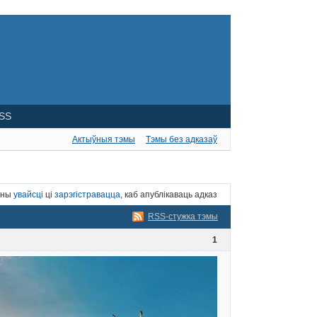
SS
Актыўныя тэмы
Тэмы без адказаў
нны
увайсці
ці
зарэгістравацца
, каб апублікаваць адказ
RSS-стужка тэмы
1