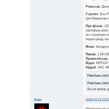
Рэжысэр
: Джы
У ролях
: Бэн 
Цім Макмалан 
Пра фільм
: 19
паклаўшы вока 
яго галоўным п
перахітрыць ка
Мова
: беларус
Памер
: 1.66 Gi
Працягласьць
Відэа
: MPEG4 V
Аўдыё
: AAC 48
Fekchem.chol.
Fekchem.chol.
Вы не маеце д
kojo
2026-03-23 15:2
Шматгалосая за