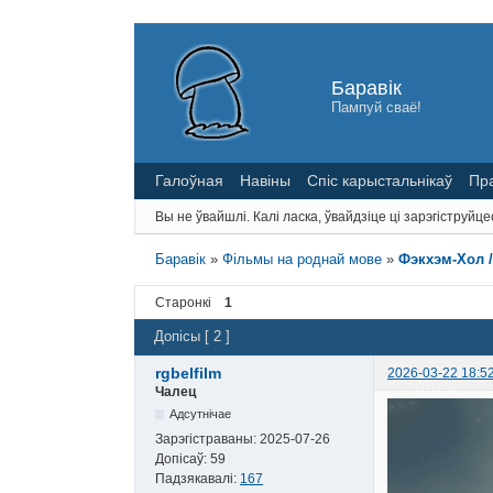
Баравік
Пампуй сваё!
Галоўная
Навіны
Спіс карыстальнікаў
Пр
Вы не ўвайшлі.
Калі ласка, ўвайдзіце ці зарэгіструйце
Баравік
»
Фільмы на роднай мове
»
Фэкхэм-Хол /
Старонкі
1
Допісы [ 2 ]
rgbelfilm
2026-03-22 18:5
Чалец
Адсутнічае
Зарэгістраваны:
2025-07-26
Допісаў:
59
Падзякавалі:
167