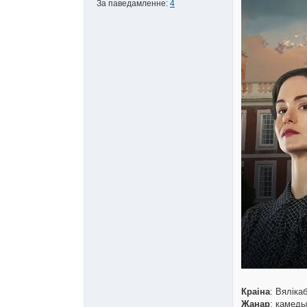
За паведамленне:
4
Краіна
: Вяліка
Жанар
: камед