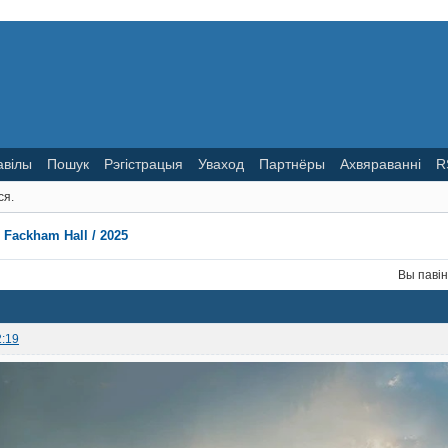
авілы
Пошук
Рэгістрацыя
Уваход
Партнёры
Ахвяраванні
R
ся.
 Fackham Hall / 2025
Вы паві
2:19