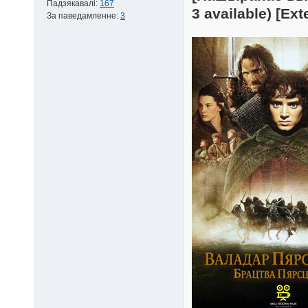
Падзякавалі:
167
3 available) [Ex
За паведамленне:
3