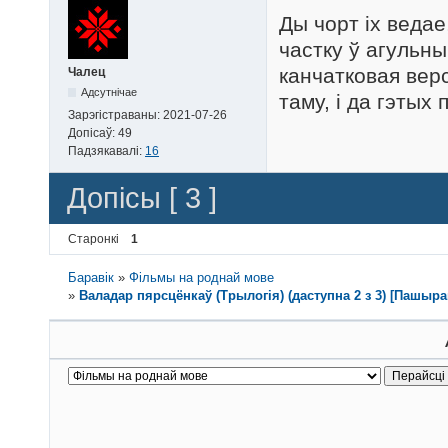
Ды чорт іх веда
частку ў агульны
канчатковая верс
Чалец
Адсутнічае
таму, і да гэтых
Зарэгістраваны:
2021-07-26
Допісаў:
49
Падзякавалі:
16
Допісы [ 3 ]
Старонкі
1
Баравік
»
Фільмы на роднай мове
»
Валадар пярсцёнкаў (Трылогія) (даступна 2 з 3) [Пашыранае