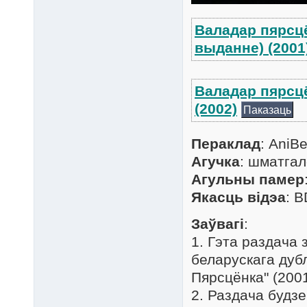
Валадар пярсц
выданне) (2001
Валадар пярсц
(2002)
Паказаць
Пераклад
: AniBe
Агучка
: шматгал
Агульны памер
Якасць відэа
: 
Заўвагі
:
1. Гэта раздача
беларускага дуб
Пярсцёнка" (2001
2. Раздача будзе