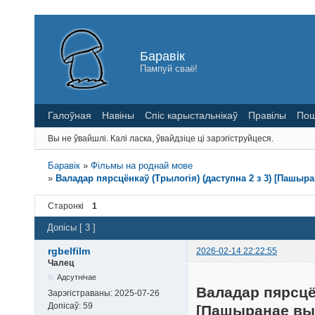
Баравік
Пампуй сваё!
Галоўная
Навіны
Спіс карыстальнікаў
Правілы
Пош
Вы не ўвайшлі.
Калі ласка, ўвайдзіце ці зарэгіструйцеся.
Баравік
»
Фільмы на роднай мове
»
Валадар пярсцёнкаў (Трылогія) (даступна 2 з 3) [Пашыранае
Старонкі
1
Допісы [ 3 ]
rgbelfilm
2026-02-14 22:22:55
Чалец
Адсутнічае
Валадар пярсцён
Зарэгістраваны:
2025-07-26
Допісаў:
59
[Пашыранае выдан