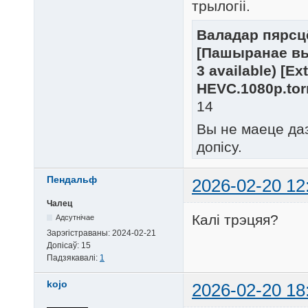
трылогіі.
Валадар пярсцё
[Пашыранае выда
3 available) [E
HEVC.1080p.tor
14
Вы не маеце да
допісу.
Пендальф
2026-02-20 12
Чалец
Калі трэцяя?
Адсутнічае
Зарэгістраваны:
2024-02-21
Допісаў:
15
Падзякавалі:
1
kojo
2026-02-20 18