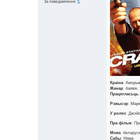
За паведамленне:
5
Краіна
: Амэры
Жанар
: баявік
Працягласьць
Рэжысэр
: Мар
У ролях
: Джэй
Пра фільм
: Пр
Мова
: беларус
Сабы
: Няма