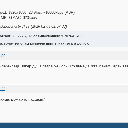
hev1), 1920x1080, 23.9fps, ~10000kbps (VBR)
z, MPEG AAC, 320kbps
дагавана bx7kvs (2026-02-03 01:57:32)
orrent
58.56 кБ, 18 спампоўванняў з 2026-02-02
азволаў на спампоўванне прычэпкаў гэтага допісу.
8:59
за пераклад! Цяпер душа патрабуе больш фільмаў з Джэйсанам "Хрэн з
3:44
і няма, можа хто паддаць?