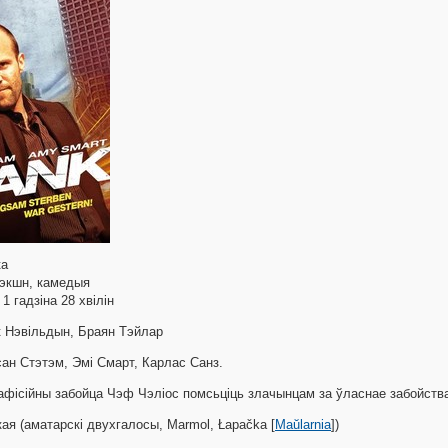
ка
, экшн, камедыя
: 1 гадзіна 28 хвілін
к Нэвільдын, Браян Тэйлар
сан Стэтэм, Эмі Смарт, Карлас Санз.
афісійны забойца Чэф Чэліос помсьціць злачынцам за ўласнае забойств
кая (аматарскі двухгалосы, Marmol, Łapačka [
Maŭlarnia
])