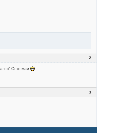
2
аваліш" Стэтэмам
3