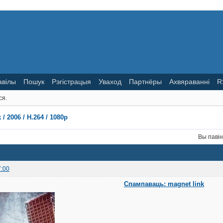
авілы
Пошук
Рэгістрацыя
Уваход
Партнёры
Ахвяраванні
R
ся.
 / 2006 / H.264 / 1080р
Вы паві
7:00
Спампаваць: magnet link