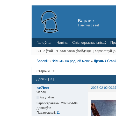
Баравік
Пампуй сваё!
Галоўная
Навіны
Спіс карыстальнікаў
Пр
Вы не ўвайшлі.
Калі ласка, ўвайдзіце ці зарэгіструйце
Баравік
»
Фільмы на роднай мове
»
Дрэнь / Crank
Старонкі
1
Допісы [ 3 ]
bx7kvs
2026-02-02 00:3
Чалец
Адсутнічае
Зарэгістраваны:
2023-04-04
Допісаў:
5
Падзякавалі:
11