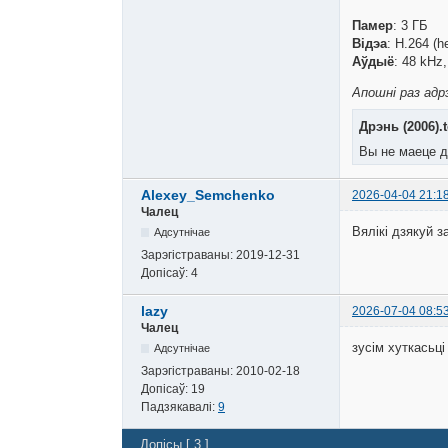
Памер
: 3 ГБ
Відэа
: H.264 (
Аўдыё
: 48 kH
Апошні раз адрэ
Дрэнь (2006).t
Вы не маеце д
Alexey_Semchenko
2026-04-04 21:1
Чалец
Вялікі дзякуй 
Адсутнічае
Зарэгістраваны:
2019-12-31
Допісаў:
4
lazy
2026-07-04 08:5
Чалец
зусім хуткасьц
Адсутнічае
Зарэгістраваны:
2010-02-18
Допісаў:
19
Падзякавалі:
9
Допісы [ 3 ]