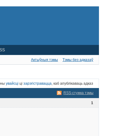
SS
Актыўныя тэмы
Тэмы без адказаў
нны
увайсці
ці
зарэгістравацца
, каб апублікаваць адказ
RSS-стужка тэмы
1