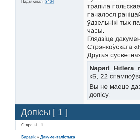
Падзякавалі:
3464
трапіла польска
пачалося раніцай
ўдзельнікі тых п
часы.
Глядзіце дакуме
Стрэнкоўскага «
Другая сусветна
Napad_Hitlera_
кБ, 22 спампоўв
Вы не маеце да
допісу.
Допісы [ 1 ]
Старонкі
1
Баравік
»
Дакументалістыка