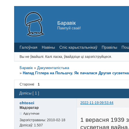
Баравік
Пампуй сваё!
Галоўная
Навіны
Спіс карыстальнікаў
Правілы
Пош
Вы не ўвайшлі.
Калі ласка, ўвайдзіце ці зарэгіструйцеся.
Баравік
»
Дакументалістыка
»
Напад Гітлера на Польшчу. Як пачалася Другая сусветная ва
Старонкі
1
Допісы [ 1 ]
chtosci
2022-11-19 09:53:44
Мадэратар
Адсутнічае
1 верасня 1939 
Зарэгістраваны:
2010-02-18
Допісаў:
1.507
сусветная вайн