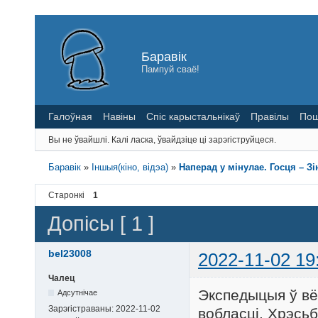
Баравік
Пампуй сваё!
Галоўная
Навіны
Спіс карыстальнікаў
Правілы
Пош
Вы не ўвайшлі.
Калі ласка, ўвайдзіце ці зарэгіструйцеся.
Баравік
»
Іншыя(кіно, відэа)
»
Наперад у мінулае. Госця – Зі
Старонкі
1
Допісы [ 1 ]
bel23008
2022-11-02 19
Чалец
Экспедыцыя ў вё
Адсутнічае
Зарэгістраваны:
2022-11-02
вобласці. Хрэсьб