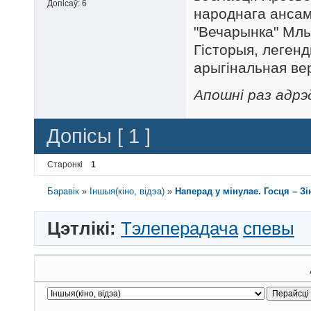
Допісаў:
6
народнага ансамб
"Вечарынка" Млы
Гісторыя, легенд
арыгінальная вер
Апошні раз адрэд
Допісы [ 1 ]
Старонкі
1
Баравік
»
Іншыя(кіно, відэа)
»
Наперад у мінулае. Госця – Зі
Цэтлікі:
Тэлеперадача
спевы