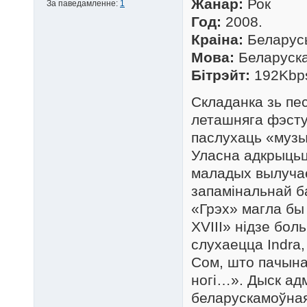
Жанар:
Рок
За паведамленне:
1
Год:
2008.
Краіна:
Беларус
Мова:
Беларуск
Бітрэйт:
192Kbp
Складанка зь пес
леташняга фэсту 
паслухаць «музы
Уласна адкрыцьц
маладых вылучае
запамінальнай б
«Грэх» магла бы 
XVIII» нідзе бол
слухаецца Indra
Сом, што пачына
ногі…». Дыск адм
беларускамоўная