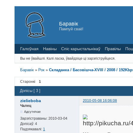
Баравік
Пампуй сваё!
Галоўная
Навіны
Спіс карыстальнікаў
Правілы
Пош
Вы не ўвайшлі.
Калі ласка, ўвайдзіце ці зарэгіструйцеся.
Баравік
»
Рок
»
Складанка / Басовішча-XVIII / 2008 / 192Kbp
Старонкі
1
Допісы [ 3 ]
zielieboba
2010-05-08 16:06:08
Чалец
Адсутнічае
Зарэгістраваны:
2010-03-04
Допісаў:
4
Падзякавалі:
1