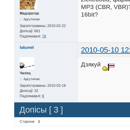
MP3 (CBR, VBR)?
16bit?
Мадэратар
Адсутнічае
Зарэгістраваны:
2010-02-22
Допісаў:
681
Падзякавалі:
78
labzmit
2010-05-10 12
Дзякуй
Чалец
Адсутнічае
Зарэгістраваны:
2010-02-18
Допісаў:
32
Падзякавалі:
8
Допісы [ 3 ]
Старонкі
1