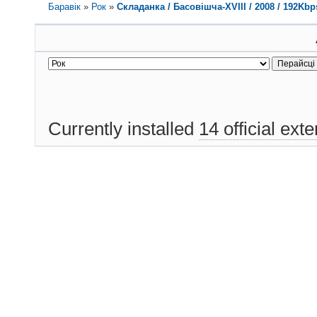
Баравік
»
Рок
»
Складанка / Басовішча-XVIII / 2008 / 192Kbp
Currently installed
14 official ext