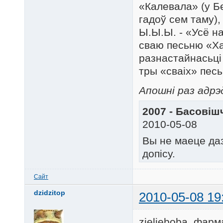
«Калевала» (у Бе
гадоў сем таму),
Ы.Ы.Ы. - «Усё н
сваю песьню «Ха
разнастайнасьці 
тры «сваіх» песь
Апошні раз адрэд
2007 - Басовішч
2010-05-08
Вы не маеце да
допісу.
Сайт
dzidzitop
2010-05-08 19
zielieboba, фарм