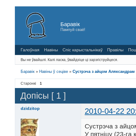
Баравік
Пампуй сваё!
Галоўная
Навіны
Спіс карыстальнікаў
Правілы
Пош
Вы не ўвайшлі.
Калі ласка, ўвайдзіце ці зарэгіструйцеся.
Баравік
»
Навіны ў сеціве
»
Сустрэча з айцом Аляксандрам
Старонкі
1
Допісы [ 1 ]
dzidzitop
2010-04-22 20
Сустрэча з айцо
У пятніцу (23-га