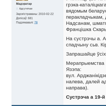
грэка-каталіцкаг
Мадэратар
Адсутнічае
вядомым беларус
Зарэгістраваны:
2010-02-22
перакладчыкам, 
Допісаў:
681
Надсанам, шматг
Падзякавалі:
78
Францішка Скар
На сустрэчы а. 
спадчыну сьв. Кі
Запрашайце ўсіх 
Мерапрыемства а
Язэпа:
вул. Арджанікідзе
налева, далей ад
направа).
Сустрэча а 19-й