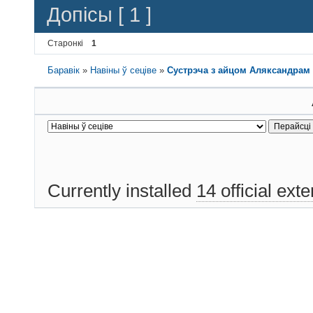
Допісы [ 1 ]
Старонкі
1
Баравік
»
Навіны ў сеціве
»
Сустрэча з айцом Аляксандрам
Currently installed
14 official ext