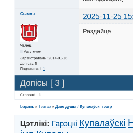
Сымон
2025-11-25 15
Раздайце
Чалец
Адсутнічае
Зарэгістраваны:
2014-01-16
Допісаў:
8
Падзякавалі:
1
Допісы [ 3 ]
Старонкі
1
Баравік
»
Тэатар
»
Дзве душы / Купалаўскі тэатр
Н
Купалаўскі
Цэтлікі:
Гарэцкі