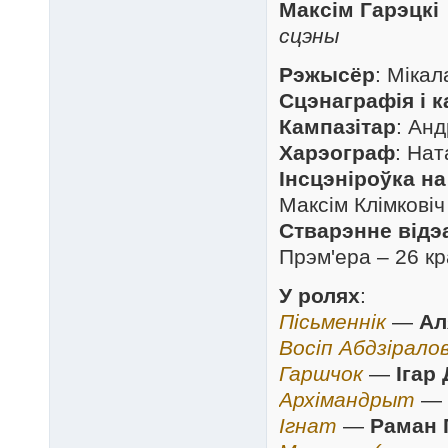
Максім Гарэцкі
сцэны
Рэжысёр
: Мікал
Сцэнаграфія і 
Кампазітар
: Ан
Харэограф
: На
Інсцэніроўка н
Максім Клімковіч
Стварэнне відэ
Прэм'ера – 26 кр
У ролях
:
Пісьменнік
—
Ал
Восіп Абдзіралов
Гаршчок
—
Ігар
Архімандрыт
—
Ігнат
—
Раман 