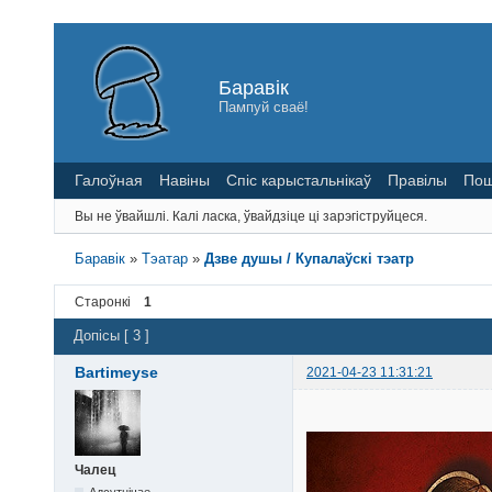
Баравік
Пампуй сваё!
Галоўная
Навіны
Спіс карыстальнікаў
Правілы
Пош
Вы не ўвайшлі.
Калі ласка, ўвайдзіце ці зарэгіструйцеся.
Баравік
»
Тэатар
»
Дзве душы / Купалаўскі тэатр
Старонкі
1
Допісы [ 3 ]
Bartimeyse
2021-04-23 11:31:21
Чалец
Адсутнічае