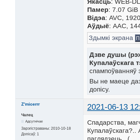
Якасць
: WEB-DL
Памер
: 7.07 GiB
Відэа
: AVC, 1920
Аўдыё
: AAC, 14
Здымкі экрана
П
Дзве душы (рэж
Купалаўскага т
спампоўванняў 
Вы не маеце да
допісу.
Z'micerrr
2021-06-13 12
Чалец
Спадарства, магч
Адсутнічае
Зарэгістраваны:
2010-10-18
Купалаўскага?.. 
Допісаў:
1
паглядзець...(