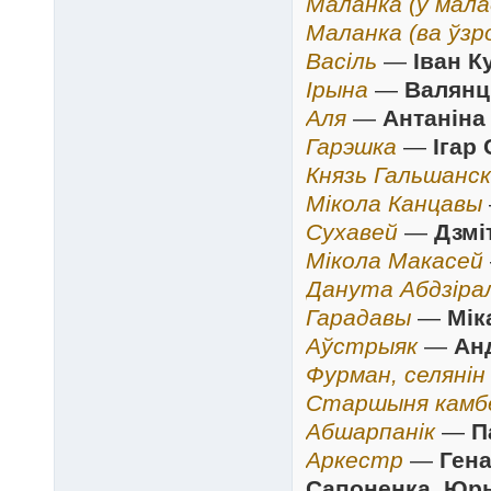
Маланка (у мала
Маланка (ва ўзр
Васіль
—
Іван 
Ірына
—
Валянц
Аля
—
Антаніна
Гарэшка
—
Ігар 
Князь Гальшанск
Мікола Канцавы
Сухавей
—
Дзмі
Мікола Макасей
Данута Абдзірал
Гарадавы
—
Мік
Аўстрыяк
—
Ан
Фурман, селянін
Старшыня камб
Абшарпанік
—
П
Аркестр
—
Гена
Сапоненка, Юр