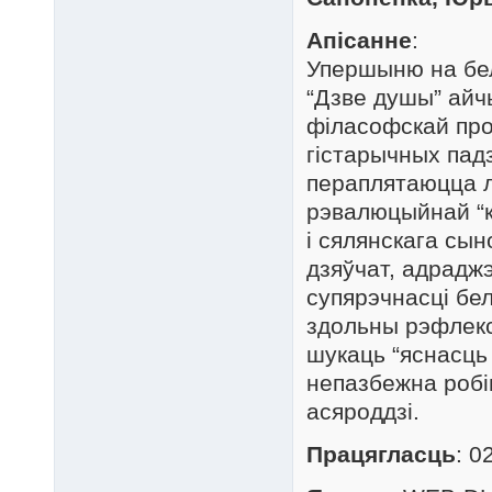
Апісанне
:
Упершыню на бел
“Дзве душы” айч
філасофскай про
гістарычных пад
пераплятаюцца л
рэвалюцыйнай “к
і сялянскага сын
дзяўчат, адрадж
супярэчнасці бел
здольны рэфлекс
шукаць “яснасць
непазбежна робі
асяроддзі.
Працягласць
: 0