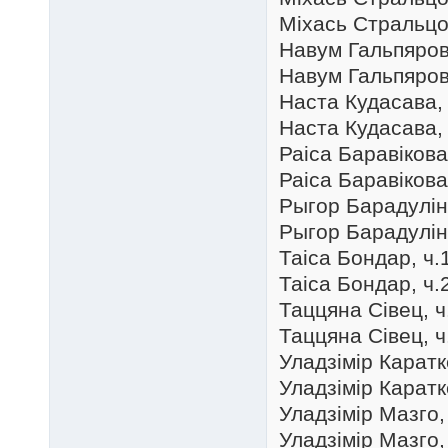
Міхась Стральцоў
Навум Гальпярові
Навум Гальпярові
Наста Кудасава, 
Наста Кудасава, 
Раіса Баравікова,
Раіса Баравікова,
Рыгор Барадулін,
Рыгор Барадулін,
Таіса Бондар, ч.1
Таіса Бондар, ч.2
Таццяна Сівец, ч.
Таццяна Сівец, ч.
Уладзімір Каратке
Уладзімір Каратке
Уладзімір Мазго, 
Уладзімір Мазго, 