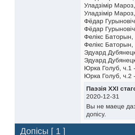
Уладзімір Мароз, 
Уладзімір Мароз, 
Фёдар Гурыновіч,
Фёдар Гурыновіч,
Фелікс Баторын, 
Фелікс Баторын, 
Эдуард Дубянецкі
Эдуард Дубянецкі
Юрка Голуб, ч.1 
Юрка Голуб, ч.2 
Паэзія ХХІ стаг
2020-12-31
Вы не маеце да
допісу.
Допісы [ 1 ]