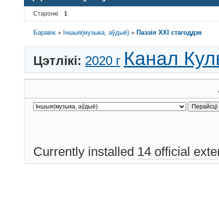
Старонкі
1
Баравік
»
Іншыя(музыка, аўдыё)
»
Паэзія ХХІ стагоддзя
Канал Кул
Цэтлікі:
2020 г
Currently installed
14 official ext