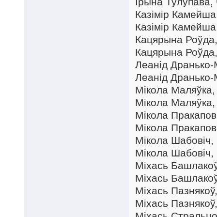
Ірына Тулупава, 
Казімір Камейша,
Казімір Камейша,
Кацярына Роўда, 
Кацярына Роўда, 
Леанід Дранько-М
Леанід Дранько-М
Мікола Маляўка, 
Мікола Маляўка, 
Мікола Пракаповіч
Мікола Пракаповіч
Мікола Шабовіч, 
Мікола Шабовіч, 
Міхась Башлакоў,
Міхась Башлакоў,
Міхась Пазнякоў, 
Міхась Пазнякоў, 
Міхась Стральцоў