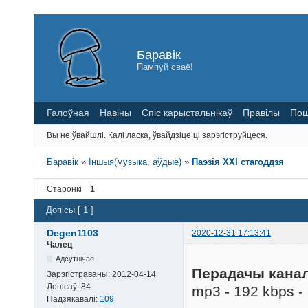
Баравік
Пампуй сваё!
Галоўная
Навіны
Спіс карыстальнікаў
Правілы
Пош
Вы не ўвайшлі.
Калі ласка, ўвайдзіце ці зарэгіструйцеся.
Баравік
»
Іншыя(музыка, аўдыё)
»
Паэзія ХХІ стагоддзя
Старонкі
1
Допісы [ 1 ]
Degen1103
2020-12-31 17:13:41
Чалец
Адсутнічае
Перадачы канал
Зарэгістраваны:
2012-04-14
Допісаў:
84
mp3 - 192 kbps - 
Падзякавалі:
109