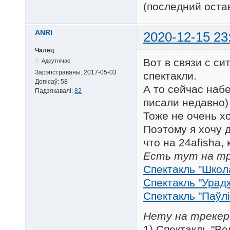
(последний оста
ANRI
2020-12-15 23
Чалец
Вот в связи с си
Адсутнічае
Зарэгістраваны:
2017-05-03
спектакли.
Допісаў:
58
А то сейчас наб
Падзякавалі:
82
писали недавно)
Тоже не очень х
Поэтому я хочу д
что на 24afisha,
Есть тут на тр
Спектакль "Школ
Спектакль "Урад
Спектакль "Паўлі
Нету на трекер
1) Спектакль "В