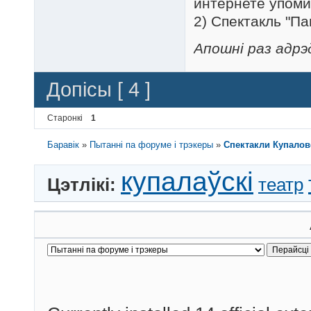
интернете упоми
2) Спектакль "П
Апошні раз адрэд
Допісы [ 4 ]
Старонкі
1
Баравік
»
Пытанні па форуме і трэкеры
»
Спектакли Купалов
купалаўскі
Цэтлікі:
театр