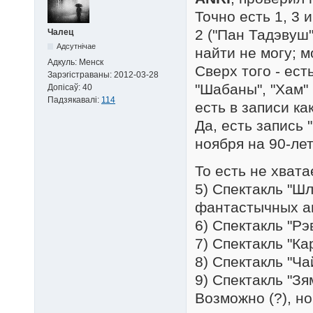
Точно есть 1, 3 и
2 ("Пан Тадэвуш"
Чалец
Адсутнічае
найти не могу; м
Адкуль:
Менск
Сверх того - ест
Зарэгістраваны:
2012-03-28
"Шабаны", "Хам" 
Допісаў:
40
Падзякавалі:
114
есть в записи ка
Да, есть запись 
ноября на 90-ле
То есть не хвата
5) Спектакль "Ш
фантастычных а
6) Спектакль "Рэ
7) Спектакль "Ка
8) Спектакль "Ча
9) Спектакль "З
Возможно (?), но