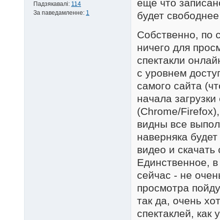
ещё что записан
Падзякавалі:
114
За паведамленне:
1
будет свободнее
Собственно, по 
ничего для просм
спектакли онлай
с уровнем доступ
самого сайта (чт
начала загрузки
(Chrome/Firefox)
видны все выпол
наверняка будет 
видео и скачать
Единственное, в
сейчас - не очен
просмотра пойду
так да, очень х
спектаклей, как 