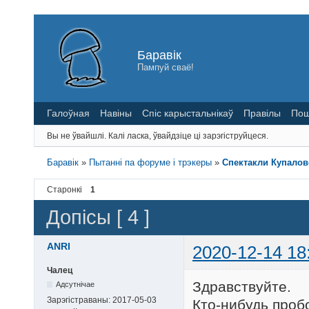
Баравік
Пампуй сваё!
Галоўная
Навіны
Спіс карыстальнікаў
Правілы
Пош
Вы не ўвайшлі.
Калі ласка, ўвайдзіце ці зарэгіструйцеся.
Баравік
»
Пытанні па форуме і трэкеры
»
Спектакли Купалов
Старонкі
1
Допісы [ 4 ]
ANRI
2020-12-14 18
Чалец
Здравствуйте.
Адсутнічае
Зарэгістраваны:
2017-05-03
Кто-нибудь проб