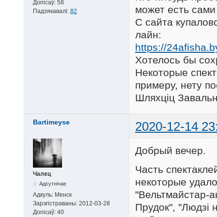
Допісаў:
58
может есть сами
Падзякавалі:
82
С сайта купаловс
лайн:
https://24afisha.
Хотелось бы сох
Некоторые спект
примеру, нету по
Шляхціц Завальн
Bartimeyse
2020-12-14 23
Добрый вечер.
Часть спектакле
Чалец
некоторые удалос
Адсутнічае
"Вельтмайстар-ак
Адкуль:
Менск
Зарэгістраваны:
2012-03-28
Прудок", "Людзі 
Допісаў:
40