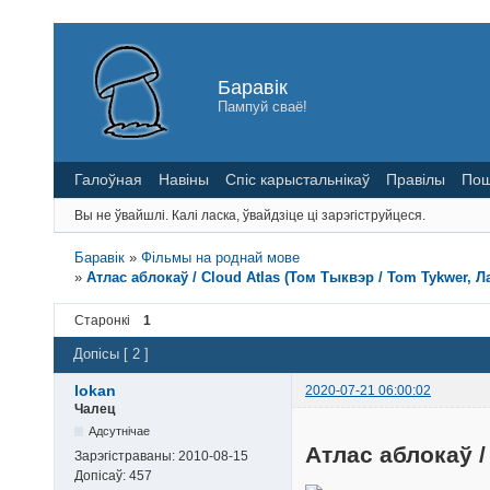
Баравік
Пампуй сваё!
Галоўная
Навіны
Спіс карыстальнікаў
Правілы
Пош
Вы не ўвайшлі.
Калі ласка, ўвайдзіце ці зарэгіструйцеся.
Баравік
»
Фільмы на роднай мове
»
Атлас аблокаў / Cloud Atlas (Том Тыквэр / Tom Tykwer, Ла
Старонкі
1
Допісы [ 2 ]
lokan
2020-07-21 06:00:02
Чалец
Адсутнічае
Атлас аблокаў /
Зарэгістраваны:
2010-08-15
Допісаў:
457