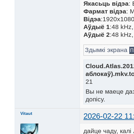
Якасьць відэа
:
Фармат відэа
: 
Відэа
:1920x1080
Аўдыё 1
:48 kHz,
Аўдыё 2
:48 kHz,
Здымкі экрана
П
Cloud.Atlas.20
аблокаў).mkv.to
21
Вы не маеце да
допісу.
Vitaut
2026-02-22 11
дайце чаду, калі 