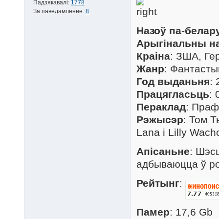
Падзякавалі:
1778
За паведамленне:
8
Назоў па-белар
Арыгінальны н
Краіна
: ЗША, Ге
Жанр
: Фантасты
Год выданьня
:
Працягласьць
: 
Пераклад
: Праф
Рэжысэр
: Том Т
Lana і Lilly Wach
Апісаньне
: Шэсц
адбываюцца ў ро
Рейтынг
:
Памер
: 17,6 Gb