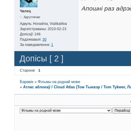
Апошні раз адрэд
Чалец
Адсутнічае
Адкуль:
Horadnia, Vialikalitva
Зарэгістраваны:
2010-02-23
Допісаў:
246
Падзякавалі:
30
За паведамленне:
1
Допісы [ 2 ]
Старонкі
1
Баравік
»
Фільмы на роднай мове
»
Атлас аблокаў / Cloud Atlas (Том Тыквэр / Tom Tykwer, Ла