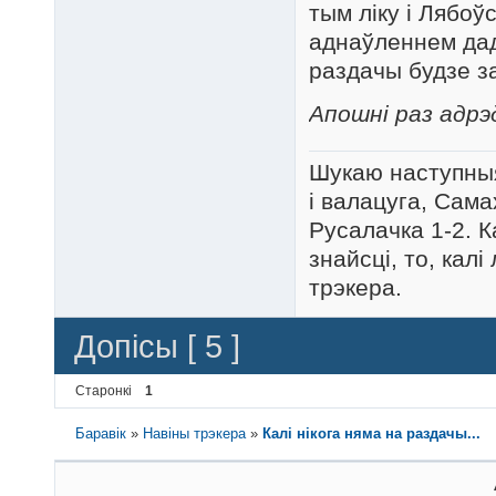
тым ліку і Лябоў
аднаўленнем дад
раздачы будзе з
Апошні раз адрэ
Шукаю наступныя
і валацуга, Сама
Русалачка 1-2. К
знайсці, то, кал
трэкера.
Допісы [ 5 ]
Старонкі
1
Баравік
»
Навіны трэкера
»
Калі нікога няма на раздачы...