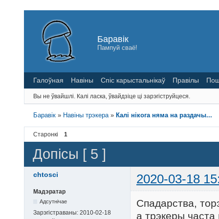
Баравік
Пампуй сваё!
Галоўная
Навіны
Спіс карыстальнікаў
Правілы
Пош
Вы не ўвайшлі.
Калі ласка, ўвайдзіце ці зарэгіструйцеся.
Баравік
»
Навіны трэкера
»
Калі нікога няма на раздачы...
Старонкі
1
Допісы [ 5 ]
chtosci
2020-03-18 15
Мадэратар
Спадарства, тор
Адсутнічае
Зарэгістраваны:
2010-02-18
а трэкеры часта