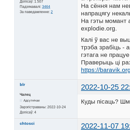
Допісаў:
1.507
На сёння нам нев
Падзякавалі:
3464
За паведамленне:
2
напрацягу некаль
На гэты момант 
explodie.org.
Калі ў вас не в
трэба зрабіць - а
гэтага не працуе
Праверыць ці ра
https://baravik.org
blr
2022-10-25 22
Чалец
Куды пісаць? Шм
Адсутнічае
Зарэгістраваны:
2022-10-24
Допісаў:
4
chtosci
2022-11-07 19