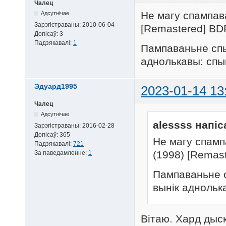
Чалец
Не магу спампава
Адсутнічае
Зарэгістраваны:
2010-06-04
[Remastered] BDR
Допісаў:
3
Падзякавалі:
1
Пампаваньне спы
аднолькавы: спы
Эдуард1995
2023-01-14 13
Чалец
Адсутнічае
alessss напіс
Зарэгістраваны:
2016-02-28
Допісаў:
365
Не магу спампа
Падзякавалі:
721
(1998) [Remast
За паведамленне:
1
Пампаваньне с
вынік аднольк
Вітаю. Хард дыск