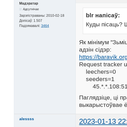
Мадэратар
Адсутнічае
blr напісаў:
Зарэгістраваны:
2010-02-18
Допісаў:
1.507
Куды пісаць? 
Падзякавалі:
3464
Як мінімум "Зьмі
адзін сідэр:
https://baravik.
Request tracker u
leechers=0
seeders=1
45.*.*.108:51
Паглядзіце, ці п
выкарыстоўвае ён
alessss
2023-01-13 22