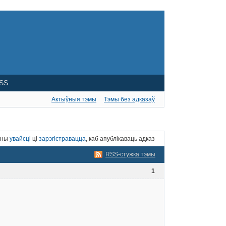
SS
Актыўныя тэмы
Тэмы без адказаў
нны
увайсці
ці
зарэгістравацца
, каб апублікаваць адказ
RSS-стужка тэмы
1