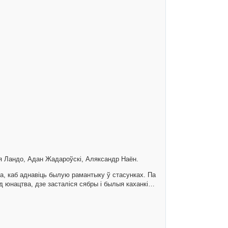
ія Ландо, Адан Жадароўскі, Аляксандр Наён.
, каб аднавіць былую рамантыку ў стасунках. Па
д юнацтва, дзе засталіся сябры і былыя каханкі…