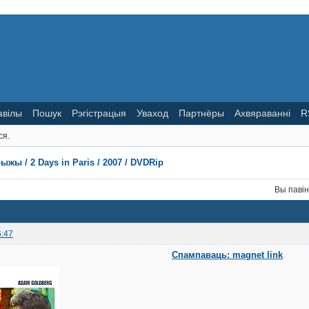
авілы
Пошук
Рэгістрацыя
Уваход
Партнёры
Ахвяраванні
R
ся.
ыжы / 2 Days in Paris / 2007 / DVDRip
Вы паві
6:47
Спампаваць: magnet link