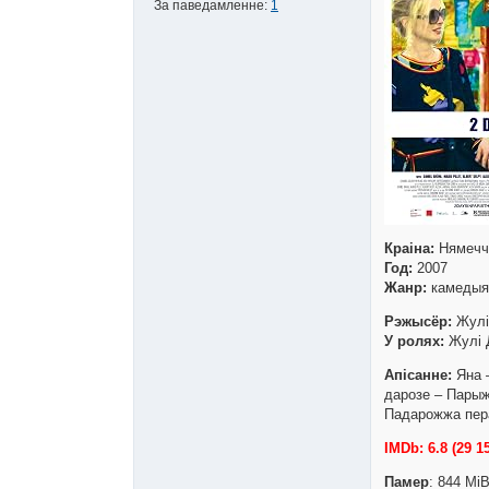
За паведамленне:
1
Краіна:
Нямечч
Год:
2007
Жанр:
камедыя
Рэжысёр:
Жулі 
У ролях:
Жулі Д
Апісанне:
Яна –
дарозе – Парыж
Падарожжа пер
IMDb: 6.8 (29 1
Памер
: 844 Mi