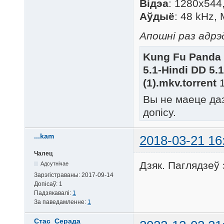
Відэа
: 1280x544,
Аўдыё
: 48 kHz,
Апошні раз адрэ
Kung Fu Panda 
5.1-Hindi DD 5.
(1).mkv.torrent
1
Вы не маеце да
допісу.
...kam
2018-03-21 16
Чалец
Дзяк. Паглядзеў
Адсутнічае
Зарэгістраваны:
2017-09-14
Допісаў:
1
Падзякавалі:
1
За паведамленне:
1
Стас_Серада