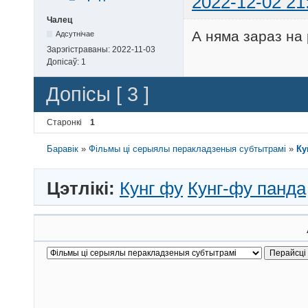
2022-12-02 21
Чалец
А няма зараз на
Адсутнічае
Зарэгістраваны:
2022-11-03
Допісаў:
1
Допісы [ 3 ]
Старонкі
1
Баравік
»
Фільмы ці серыялы перакладзеныя субтытрамі
»
Ку
Цэтлікі:
Кунг фу
Кунг-фу панда