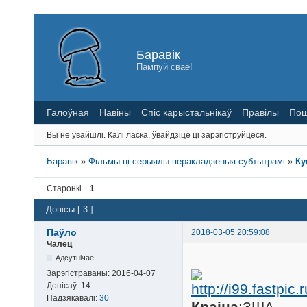
Баравік
Пампуй сваё!
Галоўная
Навіны
Спіс карыстальнікаў
Правілы
Пош
Вы не ўвайшлі.
Калі ласка, ўвайдзіце ці зарэгіструйцеся.
Баравік
»
Фільмы ці серыялы перакладзеныя субтытрамі
»
Ку
Старонкі
1
Допісы [ 3 ]
Паўло
2018-03-05 20:59:08
Чалец
Адсутнічае
Зарэгістраваны:
2016-04-07
Допісаў:
14
Падзякавалі:
30
Краіна
:ЗША