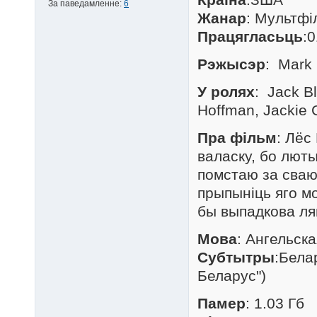
За паведамленне:
6
Жанар
: Мультфі
Працягласьць
:0
Рэжысэр
: Mark
У ролях
: Jack B
Hoffman, Jackie
Пра фільм
: Лёс
валаску, бо лют
помстаю за сваю
прыпыніць яго мо
бы выпадкова ля
Мова
: Ангельска
Субтытры
:Бела
Беларус")
Памер
: 1.03 Гб