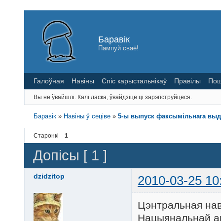
Баравік
Пампуй сваё!
Галоўная
Навіны
Спіс карыстальнікаў
Правілы
Пош
Вы не ўвайшлі.
Калі ласка, ўвайдзіце ці зарэгіструйцеся.
Баравік
»
Навіны ў сеціве
»
5-ы выпуск факсымільнага выд
Старонкі
1
Допісы [ 1 ]
dzidzitop
2010-03-25 10
Цэнтральная нав
Нацыянальнай ак