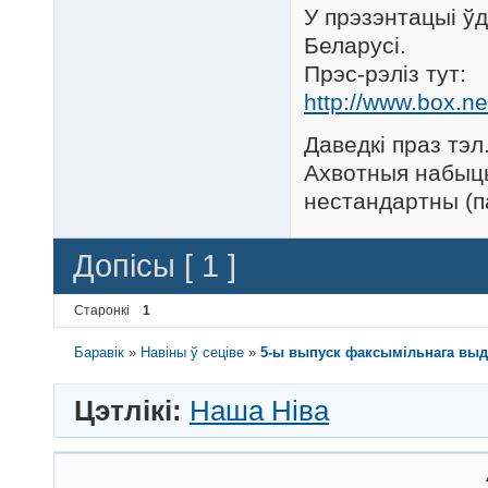
У прэзэнтацыі ўд
Беларусі.
Прэс-рэліз тут:
http://www.box.ne
Даведкі праз тэл
Ахвотныя набыць
нестандартны (п
Допісы [ 1 ]
Старонкі
1
Баравік
»
Навіны ў сеціве
»
5-ы выпуск факсымільнага выд
Цэтлікі:
Наша Ніва