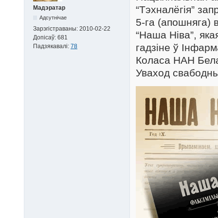
“Тэхналёгія” за
Мадэратар
Адсутнічае
5-га (апошняга)
Зарэгістраваны:
2010-02-22
“Наша Ніва”, яка
Допісаў:
681
гадзіне ў Інфар
Падзякавалі:
78
Коласа НАН Белар
Уваход свабодн