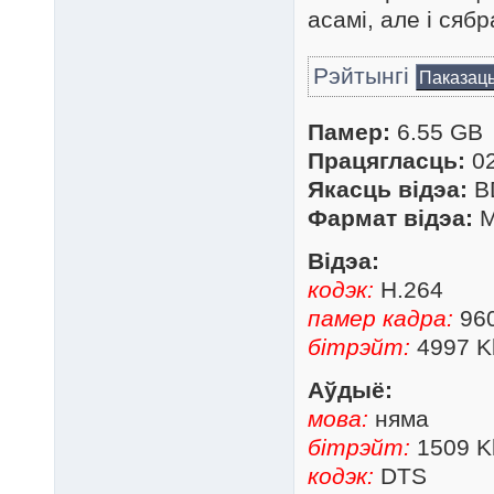
асамі, але і сябр
Рэйтынгі
Паказац
Памер:
6.55 GB
Працягласць:
02
Якасць відэа:
B
Фармат відэа:
M
Відэа:
кодэк:
H.264
памер кадра:
960
бітрэйт:
4997 K
Аўдыё:
мова:
няма
бітрэйт:
1509 K
кодэк:
DTS