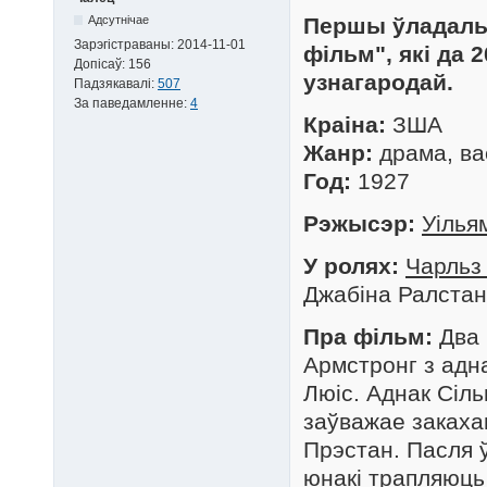
Адсутнічае
Першы ўладальн
Зарэгістраваны:
2014-11-01
фільм", які да 
Допісаў:
156
узнагародай.
Падзякавалі:
507
За паведамленне:
4
Краіна:
ЗША
Жанр:
драма, в
Год:
1927
Рэжысэр:
Уілья
У ролях:
Чарльз 
Джабіна Ралстан
Пра фільм:
Два 
Армстронг з адна
Люіс. Аднак Сіль
заўважае закаха
Прэстан. Пасля
юнакі трапляюць 