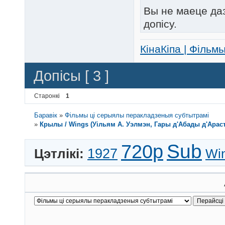
Вы не маеце да
допісу.
КінаКіпа | Фільм
Допісы [ 3 ]
Старонкі
1
Баравік
»
Фільмы ці серыялы перакладзеныя субтытрамі
»
Крылы / Wings (Уільям А. Уэлмэн, Гары д'Абады д'Араст /
720p
Sub
1927
Цэтлікі:
Wi