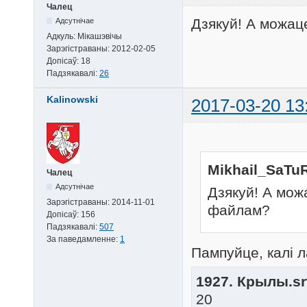
Чалец
Дзякуй! А можац
Адсутнічае
Адкуль:
Мікашэвічы
Зарэгістраваны:
2012-02-05
Допісаў:
18
Падзякавалі:
26
Kalinowski
2017-03-20 13
Mikhail_SaTuR
Чалец
Адсутнічае
Дзякуй! А мож
Зарэгістраваны:
2014-11-01
файлам?
Допісаў:
156
Падзякавалі:
507
За паведамленне:
1
Пампуйце, калі л
1927. Крылы.srt
20