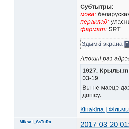
Субтытры:
мова:
беларуска
пераклад:
уласны
фармат:
SRT
Здымкі экрана
П
Апошні раз адрэд
1927. Крылы.mk
03-19
Вы не маеце да
допісу.
КінаКіпа | Фільм
Mikhail_SaTuRn
2017-03-20 01