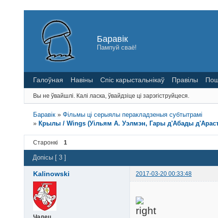
Баравік
Пампуй сваё!
Галоўная
Навіны
Спіс карыстальнікаў
Правілы
Пош
Вы не ўвайшлі.
Калі ласка, ўвайдзіце ці зарэгіструйцеся.
Баравік
»
Фільмы ці серыялы перакладзеныя субтытрамі
»
Крылы / Wings (Уільям А. Уэлмэн, Гары д'Абады д'Араст /
Старонкі
1
Допісы [ 3 ]
Kalinowski
2017-03-20 00:33:48
Чалец