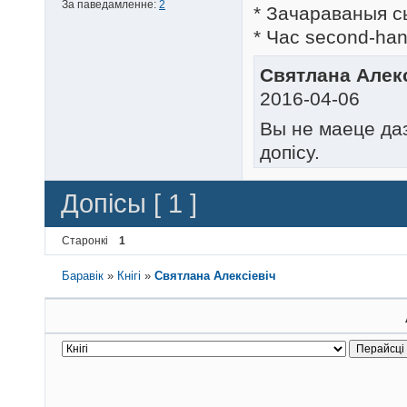
За паведамленне:
2
* Зачараваныя с
* Час second-han
Святлана Алекс
2016-04-06
Вы не маеце да
допісу.
Допісы [ 1 ]
Старонкі
1
Баравік
»
Кнігі
»
Святлана Алексіевіч