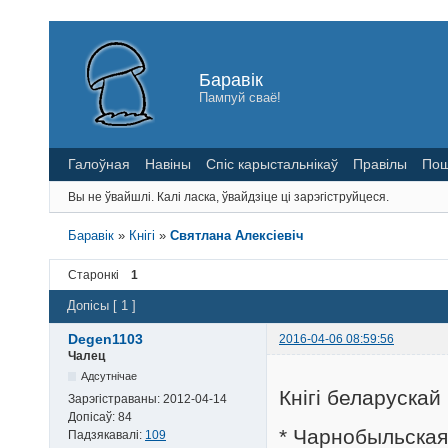
Баравік
Пампуй сваё!
Галоўная
Навіны
Спіс карыстальнікаў
Правілы
Пош
Вы не ўвайшлі.
Калі ласка, ўвайдзіце ці зарэгіструйцеся.
Баравік
»
Кнігі
»
Святлана Алексіевіч
Старонкі
1
Допісы [ 1 ]
Degen1103
2016-04-06 08:59:56
Чалец
Адсутнічае
Кнігі беларускай
Зарэгістраваны:
2012-04-14
Допісаў:
84
* Чарнобыльская
Падзякавалі:
109