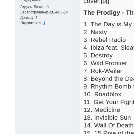
Адкуль:
Smarhoń
The Prodigy - T
Зарэгістраваны:
2014-05-14
Допісаў:
4
1. The Day is M
Падзякавалі:
1
2. Nasty
3. Rebel Radio
4. Ibiza feat. Sl
5. Destroy
6. Wild Frontier
7. Rok-Weiler
8. Beyond the De
9. Rhythm Bomb fe
10. Roadblox
11. Get Your Figh
12. Medicine
13. Invisible Sun
14. Wall Of Death
15. 15 Rise of th