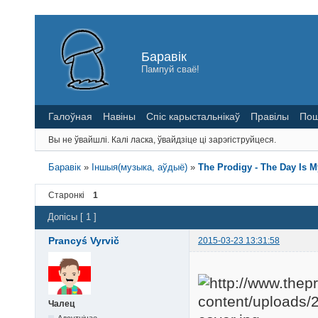
Баравік
Пампуй сваё!
Галоўная
Навіны
Спіс карыстальнікаў
Правілы
Пош
Вы не ўвайшлі.
Калі ласка, ўвайдзіце ці зарэгіструйцеся.
Баравік
»
Іншыя(музыка, аўдыё)
»
The Prodigy - The Day Is 
Старонкі
1
Допісы [ 1 ]
Prancyś Vyrvič
2015-03-23 13:31:58
Чалец
Адсутнічае