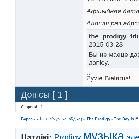
Афіцыйная дата р
Апошні раз адрэд
the_prodigy_tdi
2015-03-23
Вы не маеце да
допісу.
Žyvie Bielaruś!
Допісы [ 1 ]
Старонкі
1
Баравік
»
Іншыя(музыка, аўдыё)
»
The Prodigy - The Day Is 
музыка
Цэтлікі:
Prodigy
эл