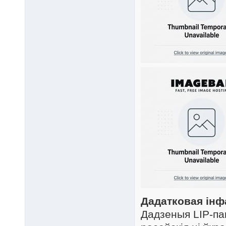
Дадатковая ін
Дадзеныя LIP-па