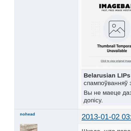
Belarusian LIPs
спампоўванняў 
Вы не маеце да
допісу.
nohead
2013-01-02 03