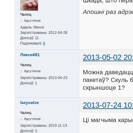
Шкада, што перак
Апошні раз адрэ
Чалец
Адсутнічае
Адкуль:
Менск
Зарэгістраваны:
2012-04-28
Допісаў:
11
Падзякавалі:
9
Ляксей81
2013-05-02 20
Чалец
Можна даведацца
Адсутнічае
Зарэгістраваны:
2013-04-23
пакетаў? Скуль б
Допісаў:
1
скрыншоце 1?
lazycatze
2013-07-24 10
Чалец
Цi магчыма кары
Адсутнічае
Зарэгістраваны:
2010-11-13
Допісаў:
3