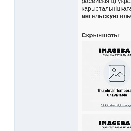
расейскія ці ўкр
карыстальніцкаг
ангельскую
аль
Скрыншоты
: