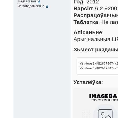
Год
: 2012
Падзякавалі:
4
За паведамленне:
4
Вэрсія
: 6.2.920
Распрацоўшчы
Таблэтка
: Не п
Апісаньне
:
Арыгінальныя LI
Зьмест раздачы
Windows8-KB2607607-x6
Windows8-KB2607607-x
Усталёўка
: