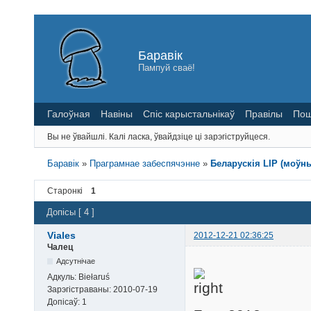
Баравік
Пампуй сваё!
Галоўная
Навіны
Спіс карыстальнікаў
Правілы
Пош
Вы не ўвайшлі.
Калі ласка, ўвайдзіце ці зарэгіструйцеся.
Баравік
»
Праграмнае забеспячэнне
»
Беларускія LIP (моўн
Старонкі
1
Допісы [ 4 ]
Viales
2012-12-21 02:36:25
Чалец
Адсутнічае
Адкуль:
Biełaruś
Зарэгістраваны:
2010-07-19
Допісаў:
1