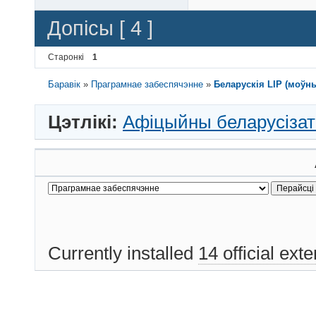
Допісы [ 4 ]
Старонкі
1
Баравік
»
Праграмнае забеспячэнне
»
Беларускія LIP (моўн
Цэтлікі:
Афіцыйны беларусізат
Currently installed
14 official ext