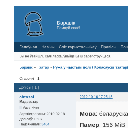
Баравік
Пампуй сваё!
Галоўная
Навіны
Спіс карыстальнікаў
Правілы
Пош
Вы не ўвайшлі.
Калі ласка, ўвайдзіце ці зарэгіструйцеся.
Баравік
»
Тэатар
»
Ружа ў чыстым полі / Коласаўскі тэатар(
Старонкі
1
Допісы [ 1 ]
chtosci
2012-10-16 17:25:45
Мадэратар
Адсутнічае
Мова
: беларуск
Зарэгістраваны:
2010-02-18
Допісаў:
1.507
Памер
: 156 MiB
Падзякавалі:
3464