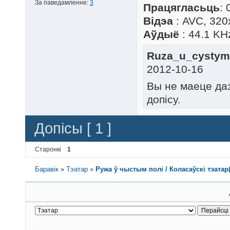
За паведамленне:
3
Працягласьць
: 
Відэа
: AVC, 320
Аўдыё
: 44.1 KH
Ruza_u_cystym_p
2012-10-16
Вы не маеце да
допісу.
Допісы [ 1 ]
Старонкі
1
Баравік
»
Тэатар
»
Ружа ў чыстым полі / Коласаўскі тэатар(