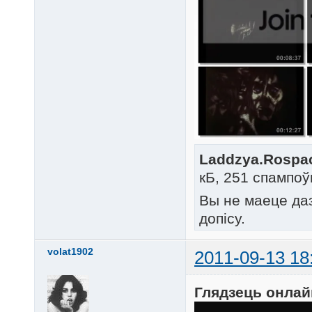
Laddzya.Rospach
кБ, 251 спампоў
Вы не маеце да
допісу.
volat1902
2011-09-13 18
Глядзець онлай