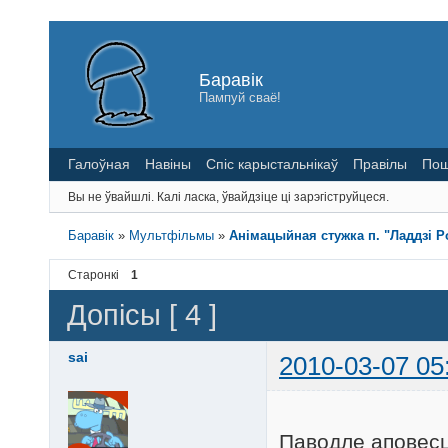
Баравік
Пампуй сваё!
Галоўная
Навіны
Спіс карыстальнікаў
Правілы
Пош
Вы не ўвайшлі.
Калі ласка, ўвайдзіце ці зарэгіструйцеся.
Баравік
»
Мультфільмы
»
Анiмацыйная стужка п. "Ладдзі Р
Старонкі
1
Допісы [ 4 ]
sai
2010-03-07 05
Паводле аповесці