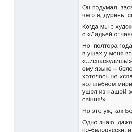
Он подумал, засм
чего я, дурень, 
Когда мы с худо
с «Ладьей отчая
Но, полтора год
в ушах у меня в
«..испаскудишь!
ему языке – бело
хотелось не «спа
волшебном мире,
ушел из нашей зе
свіння!».
Но это уж, как Б
Одно знаю, даже
по-белорусски, 