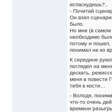
испаскудишь?..
- Почитай сцен
Он взял сценари
было.
Но мне (в самом 
необходимо было
потому и пошел, 
понимал не ко вр
К середине руко
поглядел на мен
дескать, режисс
меня в повести 
тебя в кости…
- Володя, поним
что-то очень де
времени разыгр