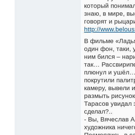
который понимал,
знаю, в мире, в
говорят и рыцар
http://www.belous
В фильме «Ладья
один фон, таки, 
ним бился – нар
так… Рассвирипе
плюнул и ушёл…
покрутили палитр
камеру, вывели 
размыть рисунок
Тарасов увидал э
сделал?..
- Вы, Вячеслав 
художника ничег
Посмеялись, в са