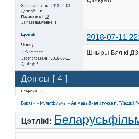
Зарэгістраваны:
2013-01-09
Допісаў:
135
Падзякавалі:
12
За паведамленне:
1
Ljomik
2018-07-11 22
Чалец
Шчыры Вялікі ДЗ
Адсутнічае
Зарэгістраваны:
2018-07-11
Допісаў:
5
Допісы [ 4 ]
Старонкі
1
Баравік
»
Мультфільмы
»
Анiмацыйная стужка п. "Ладдзі Р
Беларусьфіль
Цэтлікі: