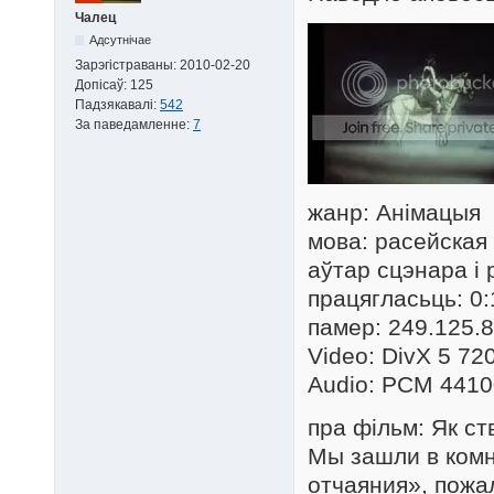
Чалец
Адсутнічае
Зарэгістраваны:
2010-02-20
Допісаў:
125
Падзякавалі:
542
За паведамленне:
7
жанр: Анімацыя
мова: расейская
аўтар сцэнара і
працягласьць: 0:
памер: 249.125.
Video: DivX 5 72
Audio: PCM 4410
пра фільм: Як ст
Мы зашли в комна
отчаяния», пожа