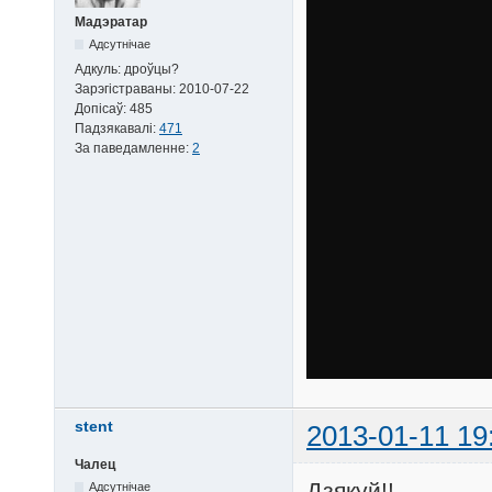
Мадэратар
Адсутнічае
Адкуль:
дроўцы?
Зарэгістраваны:
2010-07-22
Допісаў:
485
Падзякавалі:
471
За паведамленне:
2
stent
2013-01-11 19
Чалец
Дзякуй!!
Адсутнічае