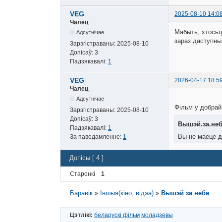
VEG
2025-08-10 14:0
Чалец
Мабыть, хтосьц
Адсутнічае
зараз даступны 
Зарэгістраваны:
2025-08-10
Допісаў:
3
Падзякавалі:
1
VEG
2026-04-17 18:5
Чалец
Адсутнічае
Фільм у добрай 
Зарэгістраваны:
2025-08-10
Допісаў:
3
Вышэй.за.неба
Падзякавалі:
1
Вы не маеце д
За паведамленне:
1
Допісы [ 4 ]
Старонкі
1
Баравік
»
Іншыя(кіно, відэа)
»
Вышэй за неба
Цэтлікі:
беларускі фільм
моладзевы