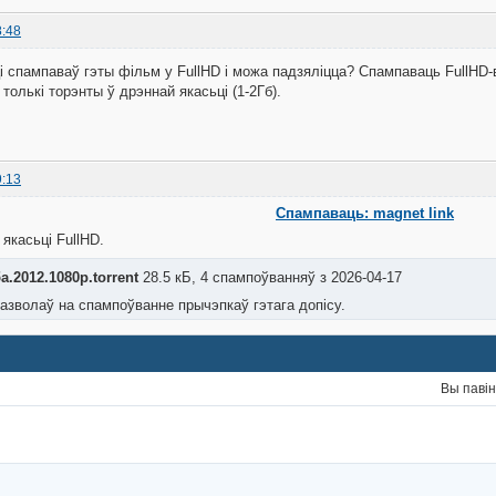
8:48
і спампаваў гэты фільм у FullHD і можа падзяліцца? Спампаваць FullHD-
толькі торэнты ў дрэннай якасьці (1-2Гб).
9:13
Спампаваць: magnet link
якасьці FullHD.
.2012.1080p.torrent
28.5 кБ, 4 спампоўванняў з 2026-04-17
азволаў на спампоўванне прычэпкаў гэтага допісу.
Вы паві