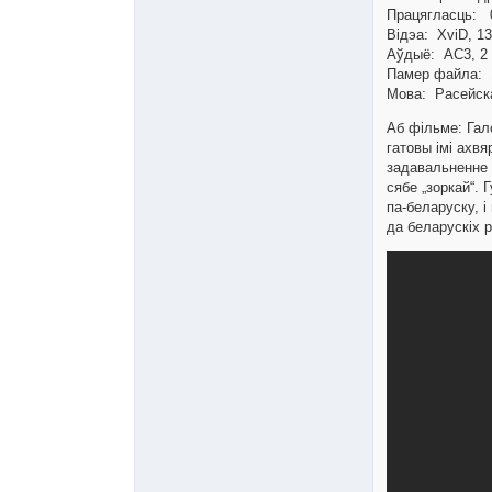
Працягласць: 0
Відэа: XviD, 13
Аўдыё: AC3, 2 
Памер файла: 
Мова: Расейск
Аб фільме: Гал
гатовы імі ахв
задавальненне а
сябе „зоркай“. 
па-беларуску, 
да беларускіх р