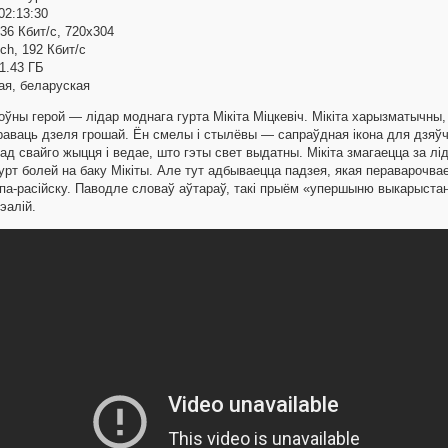
2:13:30
36 Кбит/с, 720x304
ch, 192 Кбит/с
1.43 ГБ
ая, беларуская
оўны герой — лідар моднага гурта Мікіта Міцкевіч. Мікіта харызматычны
яраваць дзеля грошай. Ён смелы і стылёвы — сапраўдная ікона для дзяўча
д свайго жыцця і ведае, што гэты свет выдатны. Мікіта змагаецца за ліда
Гурт болей на баку Мікіты. Але тут адбываецца падзея, якая пераварочва
і па-расійску. Паводле словаў аўтараў, такі прыём «упершыню выкарыста
эалій.