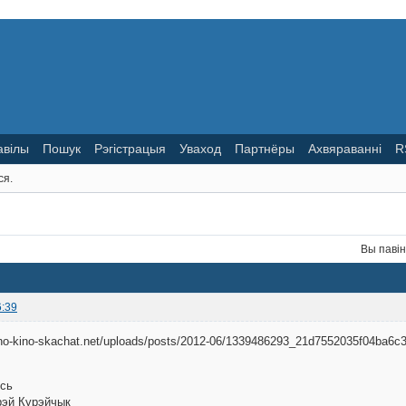
авілы
Пошук
Рэгістрацыя
Уваход
Партнёры
Ахвяраванні
R
ся.
Вы паві
6:39
усь
эй Курэйчык