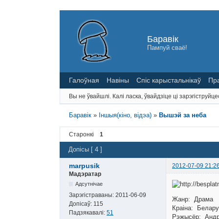
Баравік
Пампуй сваё!
Галоўная
Навіны
Спіс карыстальнікаў
Пр
Вы не ўвайшлі.
Калі ласка, ўвайдзіце ці зарэгіструйце
Баравік
»
Іншыя(кіно, відэа)
»
Вышэй за неба
Старонкі
1
Допісы [ 4 ]
marpusik
2012-07-09 21:2
Мадэратар
Адсутнічае
Зарэгістраваны:
2011-06-09
Жанр: Драма
Допісаў:
115
Краіна: Белар
Падзякавалі:
51
Рэжысёр: Андр