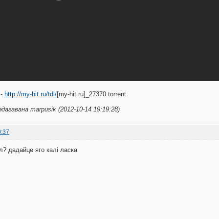
 -
http://my-hit.ru/tdl/
[my-hit.ru]_27370.torrent
дагавана marpusik (2012-10-14 19:19:28)
0:37
л? дадайце яго калі ласка