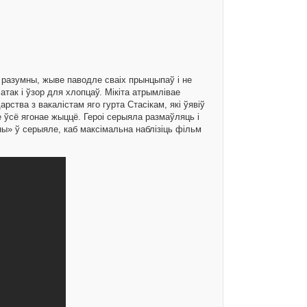
, разумны, жыве паводле сваіх прынцыпаў і не
так і ўзор для хлопцаў. Мікіта атрымлівае
рства з вакалістам яго гурта Стасікам, які ўявіў
е ўсё ягонае жыццё. Героі серыяла размаўляць і
ны» ў серыяле, каб максімальна наблізіць фільм