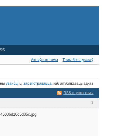
SS
Актыўныя тэмы
Тэмы без адказаў
нны
увайсці
ці
зарэгістравацца
, каб апублікаваць адказ
RSS-стужка тэмы
1