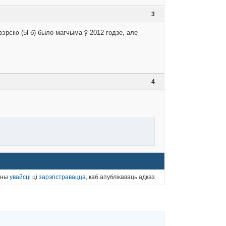
3
вэрсію (5Гб) было магчыма ў 2012 годзе, але
4
нны
увайсці
ці
зарэгістравацца
, каб апублікаваць адказ