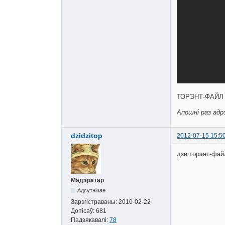
ТОРЭНТ-ФАЙЛ
Апошні раз адрэ
dzidzitop
2012-07-15 15:5
дзе торэнт-фай
Мадэратар
Адсутнічае
Зарэгістраваны:
2010-02-22
Допісаў:
681
Падзякавалі:
78