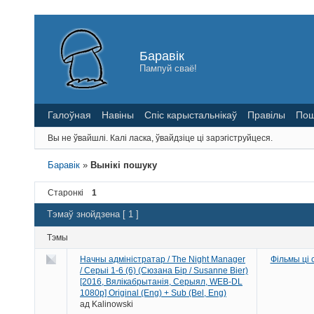
Баравік
Пампуй сваё!
Галоўная
Навіны
Спіс карыстальнікаў
Правілы
Пош
Вы не ўвайшлі.
Калі ласка, ўвайдзіце ці зарэгіструйцеся.
Баравік
»
Вынікі пошуку
Старонкі
1
Тэмаў знойдзена [ 1 ]
Тэмы
Начны адміністратар / The Night Manager
Фільмы ці
/ Серыі 1-6 (6) (Сюзана Бір / Susanne Bier)
[2016, Вялікабрытанія, Серыял, WEB-DL
1080p] Original (Eng) + Sub (Bel, Eng)
ад
Kalinowski