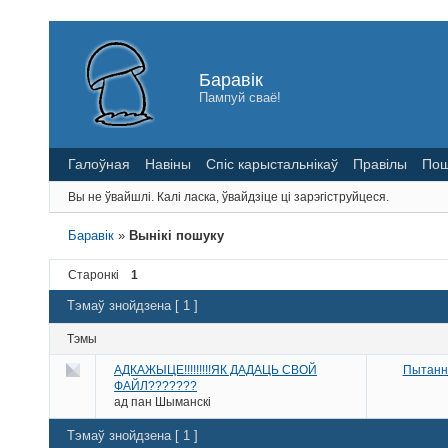
Баравік
Пампуй сваё!
Галоўная
Навіны
Спіс карыстальнікаў
Правілы
Пош
Вы не ўвайшлі.
Калі ласка, ўвайдзіце ці зарэгіструйцеся.
Баравік
»
Вынікі пошуку
Старонкі
1
Тэмаў знойдзена [ 1 ]
Тэмы
АДКАЖЫЦЕ!!!!!!!!!ЯК ДАДАЦЬ СВОЙ
Пытанні
ФАЙЛ???????
ад
пан Шыманскі
Тэмаў знойдзена [ 1 ]