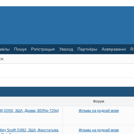
авілы
Пошук
Рэгістрацыя
Уваход
Партнёры
Ахвяраванні
R
ся.
Форум
ott) [2000, ЗША, Драма, BDRip-720p]
Фільмы на роднай мове
dley Scott) [1982, ЗША, Фанстатыка,
Фільмы на роднай мове