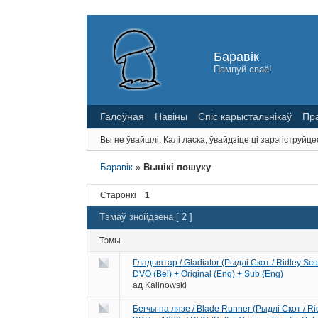
Баравік
Пампуй сваё!
Галоўная
Навіны
Спіс карыстальнікаў
Пр
Вы не ўвайшлі.
Калі ласка, ўвайдзіце ці зарэгіструйце
Баравік
»
Вынікі пошуку
Старонкі
1
Тэмаў знойдзена [ 2 ]
Тэмы
Гладыятар / Gladiator (Рыдлі Скот / Ridley Sc
DVO (Bel) + Original (Eng) + Sub (Eng)
ад
Kalinowski
Бегчы па лязе / Blade Runner (Рыдлі Скот / Ri