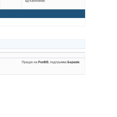
ад Kalinowski
Працуе на
PunBB
, падтрымка
Баравік
.