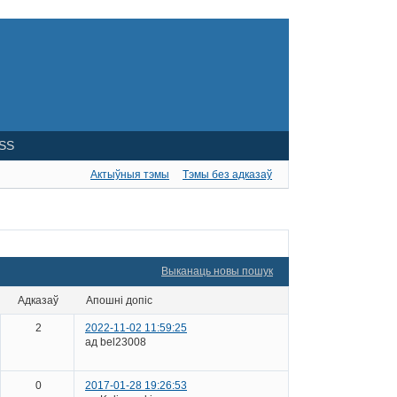
SS
Актыўныя тэмы
Тэмы без адказаў
Выканаць новы пошук
адказаў
апошні допіс
2
2022-11-02 11:59:25
ад bel23008
0
2017-01-28 19:26:53