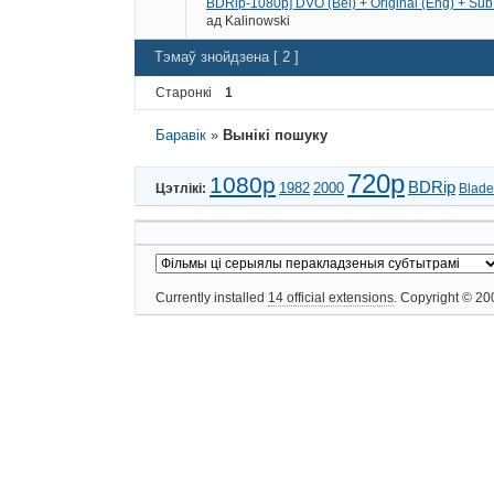
BDRip-1080p] DVO (Bel) + Original (Eng) + Sub 
ад
Kalinowski
Тэмаў знойдзена [ 2 ]
Старонкі
1
Баравік
»
Вынікі пошуку
720p
1080p
BDRip
1982
2000
Цэтлікі:
Blade
Currently installed
14 official extensions
. Copyright © 