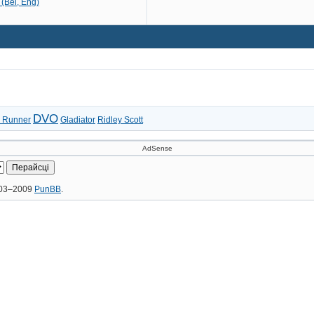
(Bel, Eng)
DVO
 Runner
Gladiator
Ridley Scott
AdSense
2003–2009
PunBB
.