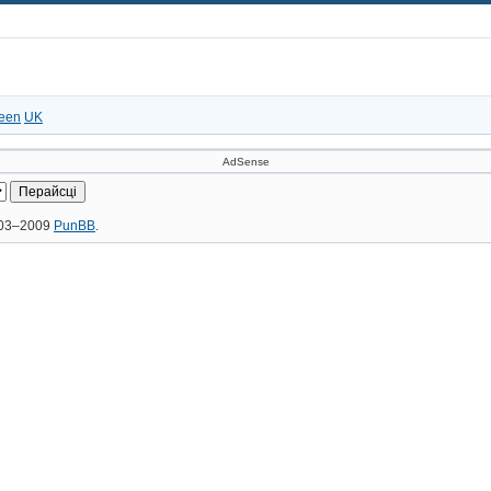
een
UK
AdSense
2003–2009
PunBB
.