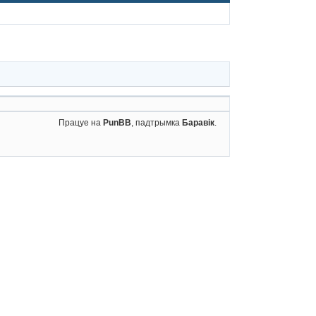
Працуе на
PunBB
, падтрымка
Баравік
.