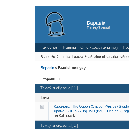
Баравік
Пампуй сваё!
Галоўная
Навіны
Спіс карыстальнікаў
Пр
Вы не ўвайшлі.
Калі ласка, ўвайдзіце ці зарэгіструйце
Баравік
»
Вынікі пошуку
Старонкі
1
Тэмаў знойдзена [ 1 ]
Тэмы
Каралева / The Queen (Стывен Фрырз / Stephe
Драма, BDRip-720p] DVO (Bel) + Original (Eng)
ад
Kalinowski
Тэмаў знойдзена [ 1 ]