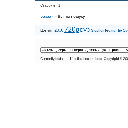
Старонкі
1
Баравік
»
Вынікі пошуку
720p
DVO
2006
Цэтлікі:
Stephen Frears
The Qu
Currently installed
14 official extensions
. Copyright © 