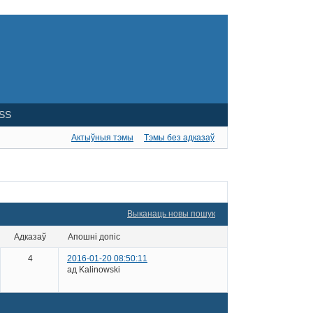
SS
Актыўныя тэмы
Тэмы без адказаў
Выканаць новы пошук
адказаў
апошні допіс
4
2016-01-20 08:50:11
ад Kalinowski