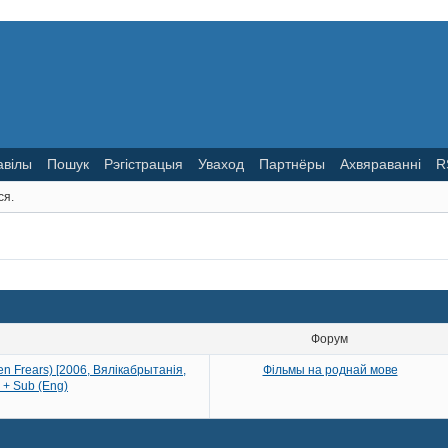
авілы
Пошук
Рэгістрацыя
Уваход
Партнёры
Ахвяраванні
R
ся.
Форум
n Frears) [2006, Вялікабрытанія,
Фільмы на роднай мове
 + Sub (Eng)