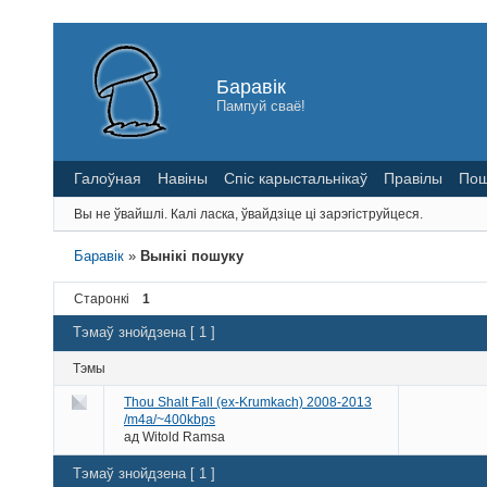
Баравік
Пампуй сваё!
Галоўная
Навіны
Спіс карыстальнікаў
Правілы
Пош
Вы не ўвайшлі.
Калі ласка, ўвайдзіце ці зарэгіструйцеся.
Баравік
»
Вынікі пошуку
Старонкі
1
Тэмаў знойдзена [ 1 ]
Тэмы
Thou Shalt Fall (ex-Krumkach) 2008-2013
/m4a/~400kbps
ад
Witold Ramsa
Тэмаў знойдзена [ 1 ]