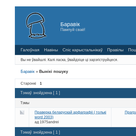
Баравік
Пампуй сваё!
Галоўная
Навіны
Спіс карыстальнікаў
Правілы
Пош
Вы не ўвайшлі.
Калі ласка, ўвайдзіце ці зарэгіструйцеся.
Баравік
»
Вынікі пошуку
Старонкі
1
Тэмаў знойдзена [ 1 ]
Тэмы
Праверка беларускай арфаграфіі ( толькі
Прагр
word 2003)
ад
1975andrei
Тэмаў знойдзена [ 1 ]