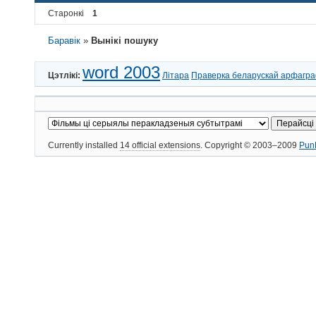
Старонкі
1
Баравік
»
Вынікі пошуку
word 2003
Цэтлікі:
Літара
Праверка беларускай арфагра
Currently installed
14 official extensions
. Copyright © 2003–2009
Pun