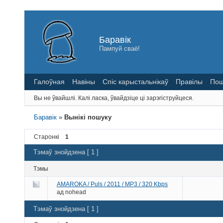
Баравік
Пампуй сваё!
Галоўная
Навіны
Спіс карыстальнікаў
Правілы
Пош
Вы не ўвайшлі.
Калі ласка, ўвайдзіце ці зарэгіструйцеся.
Баравік
»
Вынікі пошуку
Старонкі
1
Тэмаў знойдзена [ 1 ]
Тэмы
AMAROKA / Puls / 2011 / MP3 / 320 Kbps
ад
nohead
Тэмаў знойдзена [ 1 ]