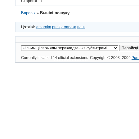
Старонкі
1
Баравік
»
Вынікі пошуку
Цэтлікі:
amaroka
punk
амарока
панк
Currently installed
14 official extensions
. Copyright © 2003–2009
Pun