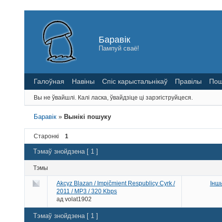
Баравік
Пампуй сваё!
Галоўная
Навіны
Спіс карыстальнікаў
Правілы
Пош
Вы не ўвайшлі.
Калі ласка, ўвайдзіце ці зарэгіструйцеся.
Баравік
»
Вынікі пошуку
Старонкі
1
Тэмаў знойдзена [ 1 ]
Тэмы
Akcyz Blazan / Impičmient Respublicy Cyrk /
Інш
2011 / MP3 / 320 Kbps
ад
volat1902
Тэмаў знойдзена [ 1 ]