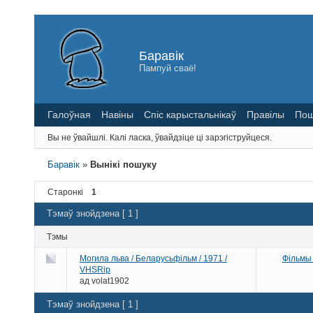
Баравік
Пампуй сваё!
Галоўная
Навіны
Спіс карыстальнікаў
Правілы
Пош
Вы не ўвайшлі.
Калі ласка, ўвайдзіце ці зарэгіструйцеся.
Баравік
»
Вынікі пошуку
Старонкі
1
Тэмаў знойдзена [ 1 ]
Тэмы
Могила льва / Беларусьфільм / 1971 /
Фільмы
VHSRip
ад
volat1902
Тэмаў знойдзена [ 1 ]