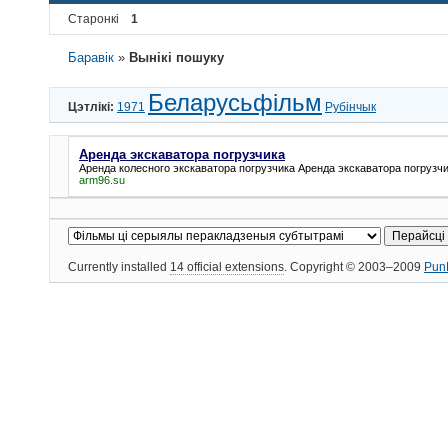
Старонкі
1
Баравік
»
Вынікі пошуку
Беларусьфільм
Цэтлікі:
1971
Рубінчык
Аренда экскаватора погрузчика
Аренда колесного экскаватора погрузчика
Аренда экскаватора погрузч
arm96.su
Currently installed
14 official extensions
. Copyright © 2003–2009
Pun