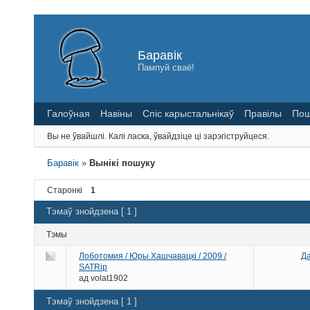
Баравік
Пампуй сваё!
Галоўная
Навіны
Спіс карыстальнікаў
Правілы
Пош
Вы не ўвайшлі.
Калі ласка, ўвайдзіце ці зарэгіструйцеся.
Баравік
»
Вынікі пошуку
Старонкі
1
Тэмаў знойдзена [ 1 ]
Тэмы
Лоботомия / Юры Хашчавацкі / 2009 /
Да
SATRip
ад
volat1902
Тэмаў знойдзена [ 1 ]