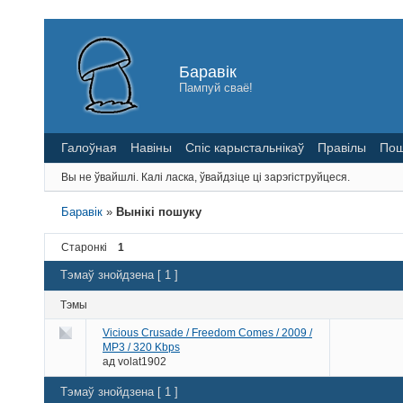
Баравік
Пампуй сваё!
Галоўная
Навіны
Спіс карыстальнікаў
Правілы
Пош
Вы не ўвайшлі.
Калі ласка, ўвайдзіце ці зарэгіструйцеся.
Баравік
»
Вынікі пошуку
Старонкі
1
Тэмаў знойдзена [ 1 ]
Тэмы
Vicious Crusade / Freedom Comes / 2009 /
MP3 / 320 Kbps
ад
volat1902
Тэмаў знойдзена [ 1 ]