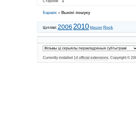
Старонкі
1
Баравік
»
Вынікі пошуку
2010
2006
Rock
Цэтлікі:
Mauzer
Currently installed
14 official extensions
. Copyright © 