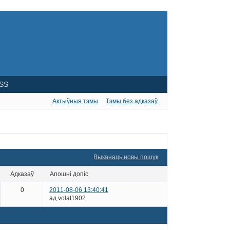
SS
Актыўныя тэмы
Тэмы без адказаў
Выканаць новы пошук
адказаў
апошні допіс
0
2011-08-06 13:40:41
ад volat1902