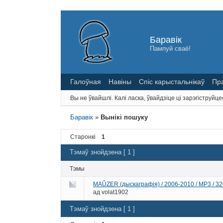
Баравік
Пампуй сваё!
Галоўная
Навіны
Спіс карыстальнікаў
Пр
Вы не ўвайшлі.
Калі ласка, ўвайдзіце ці зарэгіструйце
Баравік
»
Вынікі пошуку
Старонкі
1
Тэмаў знойдзена [ 1 ]
Тэмы
MAŬZER (дыскаграфія) / 2006-2010 / MP3 / 3
ад
volat1902
Тэмаў знойдзена [ 1 ]