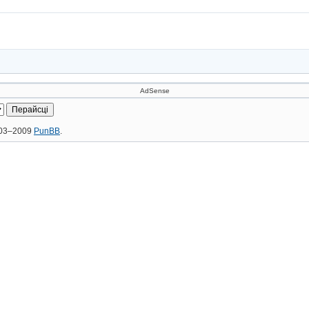
AdSense
2003–2009
PunBB
.