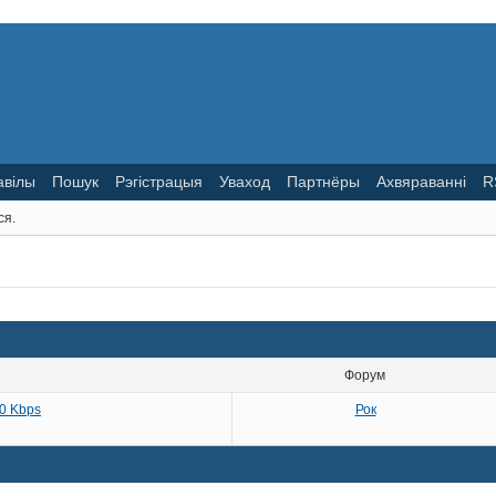
авілы
Пошук
Рэгістрацыя
Уваход
Партнёры
Ахвяраванні
R
ся.
Форум
20 Kbps
Рок