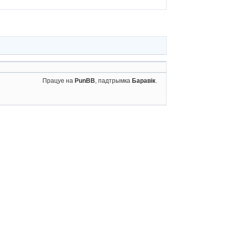
Працуе на
PunBB
, падтрымка
Баравік
.