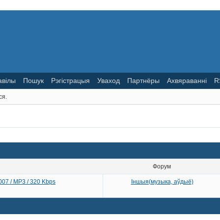
авілы
Пошук
Рэгістрацыя
Уваход
Партнёры
Ахвяраванні
R
ся.
Форум
007 / MP3 / 320 Kbps
Іншыя(музыка, аўдыё)