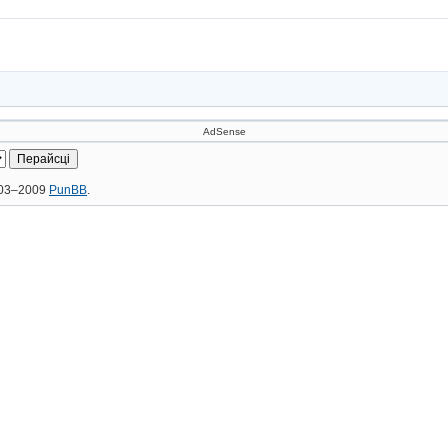
AdSense
2003–2009
PunBB
.