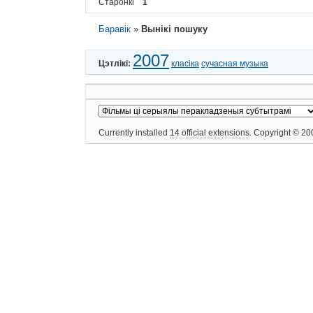
Старонкі
1
Баравік
»
Вынікі пошуку
2007
Цэтлікі:
класіка
сучасная музыка
Currently installed
14 official extensions
. Copyright © 