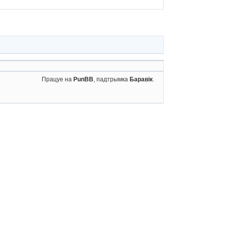
Працуе на
PunBB
, падтрымка
Баравік
.