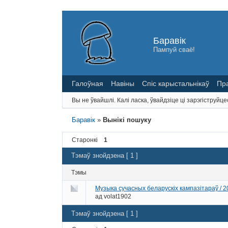
Баравік
Пампуй сваё!
Галоўная
Навіны
Спіс карыстальнікаў
Пр
Вы не ўвайшлі.
Калі ласка, ўвайдзіце ці зарэгіструйце
Баравік
»
Вынікі пошуку
Старонкі
1
Тэмаў знойдзена [ 1 ]
Тэмы
Музыка сучасных беларускіх кампазітараў / 2
ад
volat1902
Тэмаў знойдзена [ 1 ]