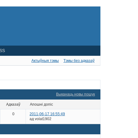
SS
Актыўныя тэмы
Тэмы без адказаў
Выканаць новы пошук
адказаў
апошні допіс
0
2011-06-17 16:55:49
ад volat1902