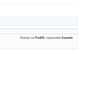
Працуе на
PunBB
, падтрымка
Баравік
.