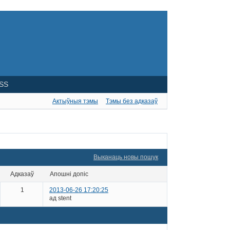
SS
Актыўныя тэмы
Тэмы без адказаў
Выканаць новы пошук
адказаў
апошні допіс
1
2013-06-26 17:20:25
ад stent