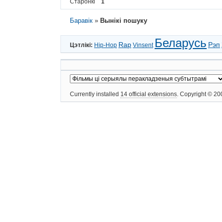
Старонкі
1
Баравік
»
Вынікі пошуку
Беларусь
Rap
Рэп
Цэтлікі:
Hip-Hop
Vinsent
Currently installed
14 official extensions
. Copyright © 