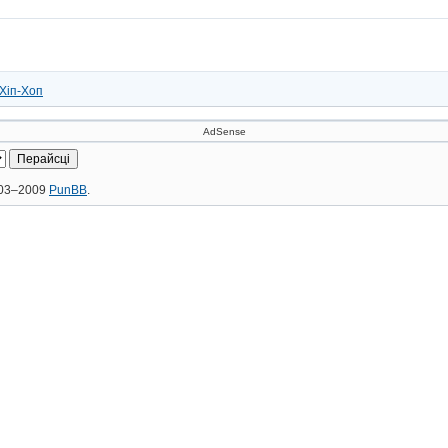
Хіп-Хоп
AdSense
2003–2009
PunBB
.