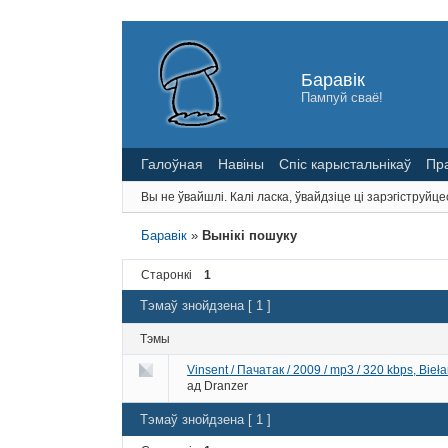
Баравік
Пампуй сваё!
Галоўная
Навіны
Спіс карыстальнікаў
Пр
Вы не ўвайшлі.
Калі ласка, ўвайдзіце ці зарэгіструйце
Баравік
»
Вынікі пошуку
Старонкі
1
Тэмаў знойдзена [ 1 ]
Тэмы
Vinsent / Пачатак / 2009 / mp3 / 320 kbps, Bieła
ад
Dranzer
Тэмаў знойдзена [ 1 ]