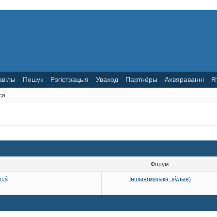
авілы
Пошук
Рэгістрацыя
Уваход
Партнёры
Ахвяраванні
R
ся.
Форум
ruś
Іншыя(музыка, аўдыё)