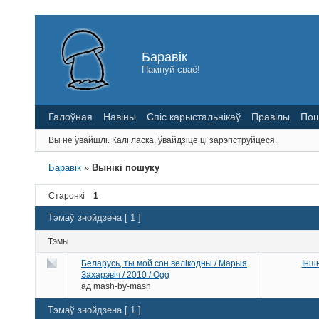
Баравік
Пампуй сваё!
Галоўная
Навіны
Спіс карыстальнікаў
Правілы
Пош
Вы не ўвайшлі.
Калі ласка, ўвайдзіце ці зарэгіструйцеся.
Баравік
»
Вынікі пошуку
Старонкі
1
Тэмаў знойдзена [ 1 ]
Тэмы
Беларусь, ты мой сон велікодны / Марыя
Інш
Захарэвіч / 2010 / Ogg
ад
mash-by-mash
Тэмаў знойдзена [ 1 ]