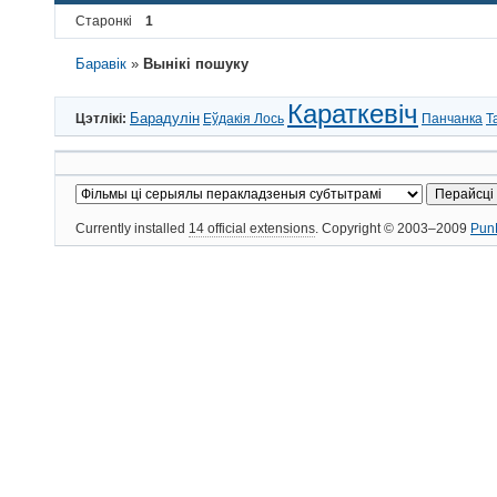
Старонкі
1
Баравік
»
Вынікі пошуку
Караткевіч
Барадулін
Цэтлікі:
Еўдакія Лось
Панчанка
Т
Currently installed
14 official extensions
. Copyright © 2003–2009
Pun