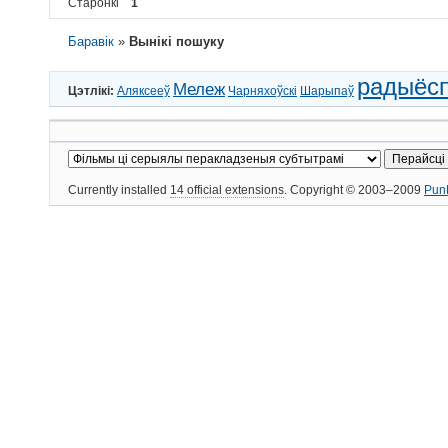
Старонкі
1
Баравік
»
Вынікі пошуку
радыёсп
Мележ
Цэтлікі:
Аляксееў
Чарняхоўскі
Шарыпаў
Currently installed
14 official extensions
. Copyright © 2003–2009
Pun