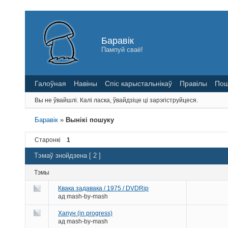
Баравік
Пампуй сваё!
Галоўная
Навіны
Спіс карыстальнікаў
Правілы
Пош
Вы не ўвайшлі.
Калі ласка, ўвайдзіце ці зарэгіструйцеся.
Баравік
»
Вынікі пошуку
Старонкі
1
Тэмаў знойдзена [ 2 ]
Тэмы
Квака задавака / 1975 / DVDRip
ад
mash-by-mash
Хапун (in progress)
ад
mash-by-mash