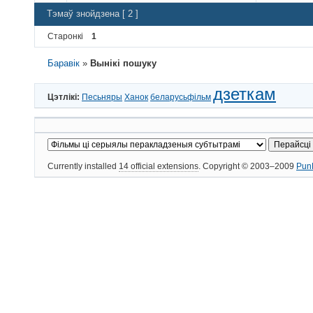
Тэмаў знойдзена [ 2 ]
Старонкі
1
Баравік
»
Вынікі пошуку
дзеткам
Цэтлікі:
Песьняры
Ханок
беларусьфільм
Currently installed
14 official extensions
. Copyright © 2003–2009
Pun