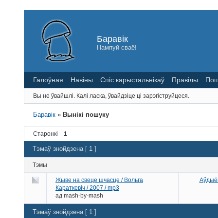
Баравік
Пампуй сваё!
Галоўная
Навіны
Спіс карыстальнікаў
Правілы
Пош
Вы не ўвайшлі.
Калі ласка, ўвайдзіце ці зарэгіструйцеся.
Баравік
»
Вынікі пошуку
Старонкі
1
Тэмаў знойдзена [ 1 ]
Тэмы
Жыве на свеце шчасце / Вольга
Аўдыёк
Караткевіч / 2007 / mp3
ад
mash-by-mash
Тэмаў знойдзена [ 1 ]