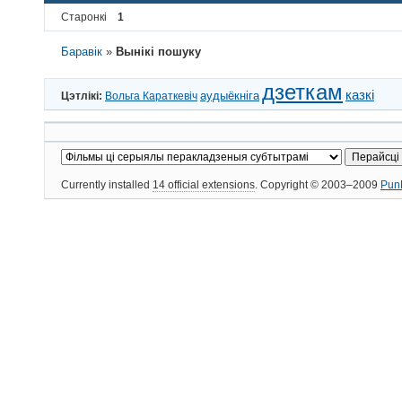
Старонкі
1
Баравік
»
Вынікі пошуку
дзеткам
казкі
аудыёкніга
Цэтлікі:
Вольга Караткевіч
Currently installed
14 official extensions
. Copyright © 2003–2009
Pun