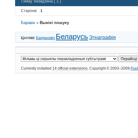
Тэмаў знойдзена [ 1 ]
Старонкі
1
Баравік
»
Вынікі пошуку
Беларусь
Этнаграфія
Цэтлікі:
Багдановіч
Currently installed
14 official extensions
. Copyright © 2003–2009
Pun