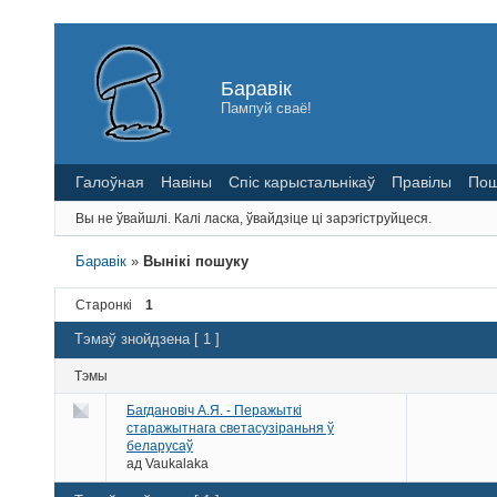
Баравік
Пампуй сваё!
Галоўная
Навіны
Спіс карыстальнікаў
Правілы
Пош
Вы не ўвайшлі.
Калі ласка, ўвайдзіце ці зарэгіструйцеся.
Баравік
»
Вынікі пошуку
Старонкі
1
Тэмаў знойдзена [ 1 ]
Тэмы
Багдановіч А.Я. - Перажыткі
старажытнага светасузіраньня ў
беларусаў
ад
Vaukalaka