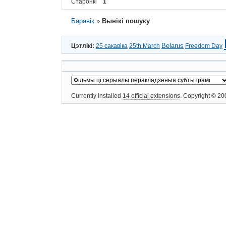
Старонкі
1
Баравік
»
Вынікі пошуку
Belarus
Цэтлікі:
25 сакавіка
25th March
Freedom Day
Currently installed
14 official extensions
. Copyright © 