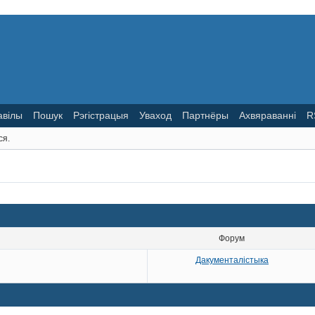
авілы
Пошук
Рэгістрацыя
Уваход
Партнёры
Ахвяраванні
R
ся.
Форум
Дакументалістыка