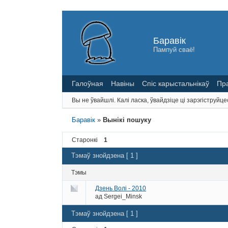
Баравік
Пампуй сваё!
Галоўная
Навіны
Спіс карыстальнікаў
Пр
Вы не ўвайшлі.
Калі ласка, ўвайдзіце ці зарэгіструйце
Баравік
»
Вынікі пошуку
Старонкі
1
Тэмаў знойдзена [ 1 ]
Тэмы
Дзень Волі - 2010
ад
Sergei_Minsk
Тэмаў знойдзена [ 1 ]