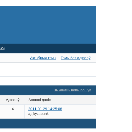
SS
Актыўныя тэмы
Тэмы без адказаў
Выканаць новы пошук
адказаў
апошні допіс
4
2011-01-29 14:25:08
ад kyzapunk