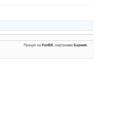
Працуе на
PunBB
, падтрымка
Баравік
.