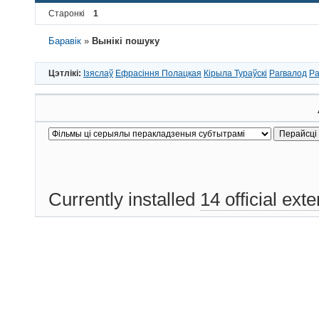
Старонкі
1
Баравік
»
Вынікі пошуку
Цэтлікі:
Ізяслаў
Ефрасіння Полацкая
Кірыла Тураўскі
Рагвалод
Ра
Currently installed
14 official ext