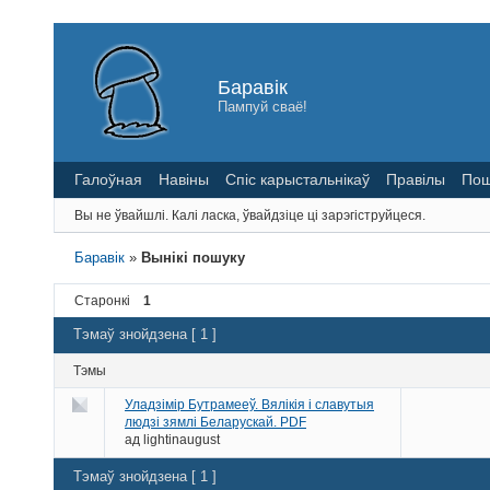
Баравік
Пампуй сваё!
Галоўная
Навіны
Спіс карыстальнікаў
Правілы
Пош
Вы не ўвайшлі.
Калі ласка, ўвайдзіце ці зарэгіструйцеся.
Баравік
»
Вынікі пошуку
Старонкі
1
Тэмаў знойдзена [ 1 ]
Тэмы
Уладзімір Бутрамееў. Вялікія і славутыя
людзі зямлі Беларускай. PDF
ад
lightinaugust
Тэмаў знойдзена [ 1 ]