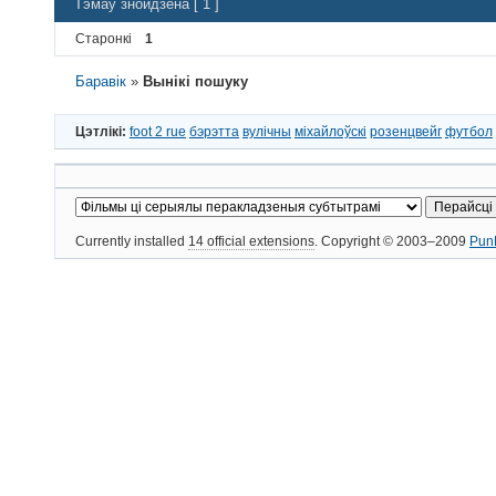
Тэмаў знойдзена [ 1 ]
Старонкі
1
Баравік
»
Вынікі пошуку
Цэтлікі:
foot 2 rue
бэрэтта
вулічны
міхайлоўскі
розенцвейг
футбол
Currently installed
14 official extensions
. Copyright © 2003–2009
Pun