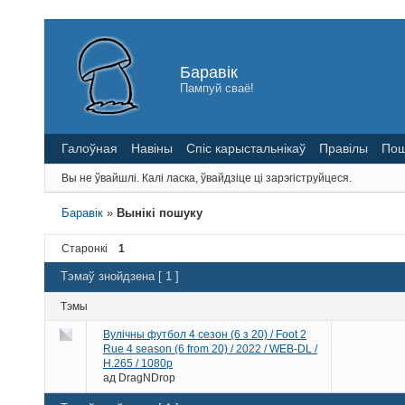
Баравік
Пампуй сваё!
Галоўная
Навіны
Спіс карыстальнікаў
Правілы
Пош
Вы не ўвайшлі.
Калі ласка, ўвайдзіце ці зарэгіструйцеся.
Баравік
»
Вынікі пошуку
Старонкі
1
Тэмаў знойдзена [ 1 ]
Тэмы
Вулічны футбол 4 сезон (6 з 20) / Foot 2
Rue 4 season (6 from 20) / 2022 / WEB-DL /
H.265 / 1080p
ад
DragNDrop