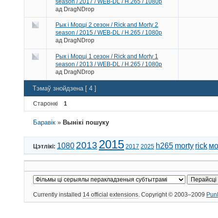
season / 2017 / WEB-DL / H.265 / 1080p
ад
DragNDrop
Рык і Морці 2 сезон / Rick and Morty 2
season / 2015 / WEB-DL / H.265 / 1080p
ад
DragNDrop
Рык і Морці 1 сезон / Rick and Morty 1
season / 2013 / WEB-DL / H.265 / 1080p
ад
DragNDrop
Тэмаў знойдзена [ 4 ]
Старонкі
1
Баравік
»
Вынікі пошуку
2015
2013
1080
h265
morty
rick
мо
Цэтлікі:
2017
2025
Currently installed
14 official extensions
. Copyright © 2003–2009
Pun