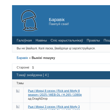
Баравік
Пампуй сваё!
Галоўная
Навіны
Спіс карыстальнікаў
Правілы
Пош
Вы не ўвайшлі.
Калі ласка, ўвайдзіце ці зарэгіструйцеся.
Баравік
»
Вынікі пошуку
Старонкі
1
Тэмаў знойдзена [ 4 ]
Тэмы
Рык і Морці 8 сезон / Rick and Morty 8
season / 2025 / WEB-DL / H.265 / 1080p
ад
DragNDrop
Рык і Морці 3 сезон / Rick and Morty 3