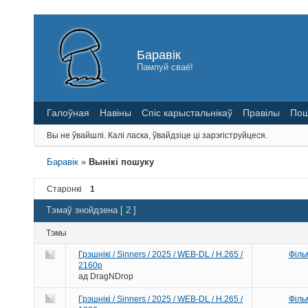
Баравік
Пампуй сваё!
Галоўная
Навіны
Спіс карыстальнікаў
Правілы
Пош
Вы не ўвайшлі.
Калі ласка, ўвайдзіце ці зарэгіструйцеся.
Баравік
»
Вынікі пошуку
Старонкі
1
Тэмаў знойдзена [ 2 ]
Тэмы
Грэшнікі / Sinners / 2025 / WEB-DL / H.265 /
Філь
2160p
ад
DragNDrop
Грэшнікі / Sinners / 2025 / WEB-DL / H.265 /
Філь