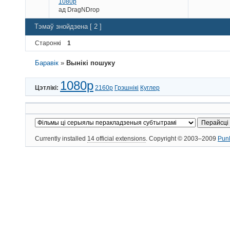
1080p
ад
DragNDrop
Тэмаў знойдзена [ 2 ]
Старонкі
1
Баравік
»
Вынікі пошуку
1080p
Цэтлікі:
2160p
Грэшнікі
Куглер
Currently installed
14 official extensions
. Copyright © 2003–2009
Pun