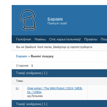
Баравік
Пампуй сваё!
Галоўная
Навіны
Спіс карыстальнікаў
Правілы
Пош
Вы не ўвайшлі.
Калі ласка, ўвайдзіце ці зарэгіструйцеся.
Баравік
»
Вынікі пошуку
Старонкі
1
Тэмаў знойдзена [ 1 ]
Тэмы
Дзікі робат / The Wild Robot / 2024 / WEB-
DL / 1080p
ад
Лучынка
Тэмаў знойдзена [ 1 ]