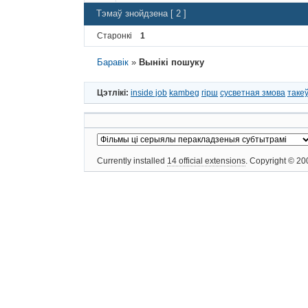
Тэмаў знойдзена [ 2 ]
Старонкі
1
Баравік
»
Вынікі пошуку
Цэтлікі:
inside job
kambeg
гірш
сусветная змова
такеў
Currently installed
14 official extensions
. Copyright © 