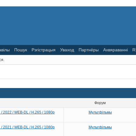
авілы
Пошук
Рэгістрацыя
Уваход
Партнёры
Ахвяраванні
R
ся.
Форум
 / 2022 / WEB-DL / H.265 / 1080p
Мультфільмы
 / 2021 / WEB-DL / H.265 / 1080p
Мультфільмы