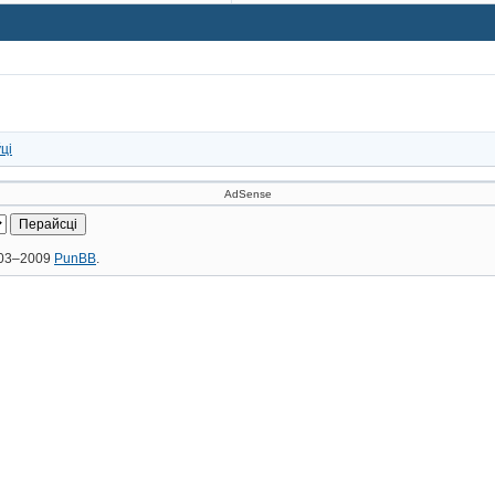
ці
AdSense
2003–2009
PunBB
.