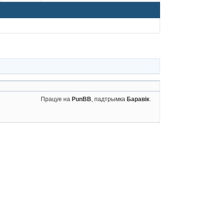
Працуе на
PunBB
, падтрымка
Баравік
.