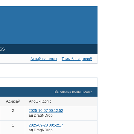
SS
Актыўныя тэмы
Тэмы без адказаў
Выканаць новы пошук
адказаў
апошні допіс
2
2025-10-07 00:12:52
ад DragNDrop
1
2025-09-28 00:52:17
ад DragNDrop