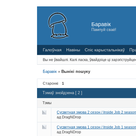
Баравік
Пампуй сваё!
Галоўная
Навіны
Спіс карыстальнікаў
Пр
Вы не ўвайшлі.
Калі ласка, ўвайдзіце ці зарэгіструйце
Баравік
»
Вынікі пошуку
Старонкі
1
Тэмаў знойдзена [ 2 ]
Тэмы
Сусветная змова 2 сезон / Inside Job 2 season
ад
DragNDrop
Сусветная змова 1 сезон / Inside Job 1 season
ад
DragNDrop